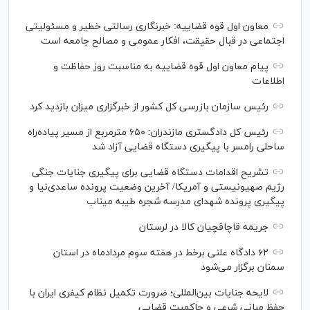
معاون اول قوه قضاییه: خبرنگاری رسالتی خطیر و مسئولیتی
اجتماعی در قبال حقیقت، افکار عمومی و مصالح جامعه است
پیام معاون اول قوه قضاییه به مناسبت روز حفاظت و
اطلاعات
رئیس سازمان بازرسی کل کشور از خبرگزاری میزان بازدید کرد
رئیس کل دادگستری مازندران: ۶۵۰ مترمربع از مسیر پیاده‌راه
ساحلی رامسر با پیگیری دستگاه قضایی آزاد شد
تشریح اقدامات دستگاه قضایی برای پیگیری جنایات جنگی
رژیم صهیونیستی و آمریکا/ آخرین وضعیت پرونده ساعدی‌نیا و
پیگیری پرونده شهدای مدرسه شجره طیبه میناب
جریمه قاچاقچیان کالا در لرستان
۶۲ دادگاه علنی برخط در هفته سوم مردادماه در استان
سمنان برگزار می‌شود
لایحه جنایات بین‌المللی؛ ضرورت تکمیل نظام کیفری ایران با
حفظ مبانی شرعی و حاکمیت قضایی