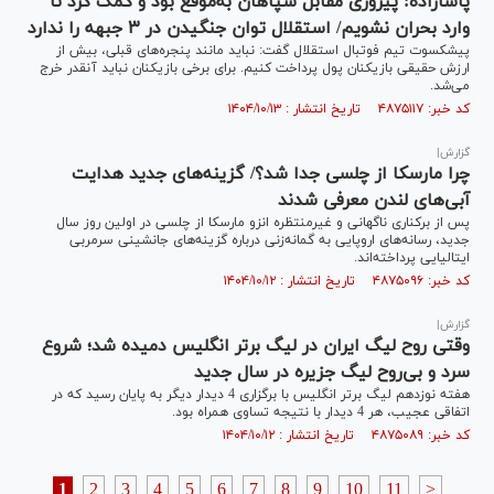
پاشازاده: پیروزی مقابل سپاهان به‌موقع بود و کمک کرد تا
وارد بحران نشویم/ استقلال توان جنگیدن در ۳ جبهه را ندارد
پیشکسوت تیم فوتبال استقلال گفت: نباید مانند پنجره‌های قبلی، بیش از
ارزش حقیقی بازیکنان پول پرداخت کنیم. برای برخی بازیکنان نباید آنقدر خرج
می‌شد.
کد خبر: ۴۸۷۵۱۱۷ تاریخ انتشار : ۱۴۰۴/۱۰/۱۳
گزارش|
چرا مارسکا از چلسی جدا شد؟/ گزینه‌های جدید هدایت
آبی‌های لندن معرفی شدند
پس از برکناری ناگهانی و غیرمنتظره انزو مارسکا از چلسی در اولین روز سال
جدید، رسانه‌های اروپایی به گمانه‌زنی درباره گزینه‌های جانشینی سرمربی
ایتالیایی پرداخته‌اند.
کد خبر: ۴۸۷۵۰۹۶ تاریخ انتشار : ۱۴۰۴/۱۰/۱۲
گزارش|
وقتی روح لیگ ایران در لیگ برتر انگلیس دمیده شد؛ شروع
سرد و بی‌روح لیگ جزیره در سال جدید
هفته نوزدهم لیگ برتر انگلیس با برگزاری 4 دیدار دیگر به پایان رسید که در
اتفاقی عجیب، هر 4 دیدار با نتیجه تساوی همراه بود.
کد خبر: ۴۸۷۵۰۸۹ تاریخ انتشار : ۱۴۰۴/۱۰/۱۲
1
2
3
4
5
6
7
8
9
10
11
>