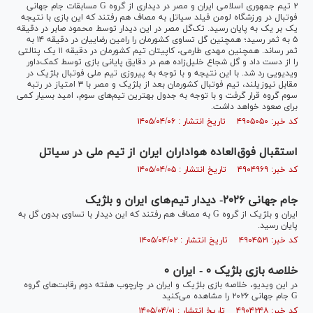
۲ تیم جمهوری اسلامی ایران و مصر در دیداری از گروه G مسابقات جام جهانی
فوتبال در ورزشگاه لومن فیلد سیاتل به مصاف هم رفتند که این بازی با نتیجه
یک بر یک به پایان رسید. تک‌گل مصر در این دیدار توسط محمود صابر در دقیقه
۵ به ثمر رسید؛ همچنین گل تساوی کشورمان را رامین رضاییان در دقیقه ۱۴ به
ثمر رساند. همچنین مهدی طارمی، کاپیتان تیم کشورمان در دقیقه ۱۱ یک پنالتی
را از دست داد و گل شجاع خلیل‌زاده هم در دقایق پایانی بازی توسط کمک‌داور
ویدیویی رد شد. با این نتیجه و با توجه به پیروزی تیم ملی فوتبال بلژیک در
مقابل نیوزیلند، تیم فوتبال کشورمان بعد از بلژیک و مصر با ۳ امتیاز در رتبه
سوم گروه قرار گرفت و با توجه به جدول بهترین تیم‌های سوم، امید بسیار کمی
برای صعود خواهد داشت.
کد خبر: ۴۹۰۵۰۵۰ تاریخ انتشار : ۱۴۰۵/۰۴/۰۶
استقبال فوق‌العاده هواداران ایران از تیم ملی در سیاتل
کد خبر: ۴۹۰۴۹۶۹ تاریخ انتشار : ۱۴۰۵/۰۴/۰۵
جام جهانی ۲۰۲۶- دیدار تیم‌های ایران و بلژیک
ایران و بلژیک از گروه G به مصاف هم رفتند که این دیدار با تساوی بدون گل به
پایان رسید.
کد خبر: ۴۹۰۴۵۲۱ تاریخ انتشار : ۱۴۰۵/۰۴/۰۲
خلاصه بازی بلژیک ۰ - ایران ۰
در این ویدیو، خلاصه بازی بلژیک و ایران در چارچوب هفته دوم رقابت‌های گروه
G جام جهانی ۲۰۲۶ را مشاهده می‌کنید
کد خبر: ۴۹۰۴۲۴۸ تاریخ انتشار : ۱۴۰۵/۰۴/۰۱