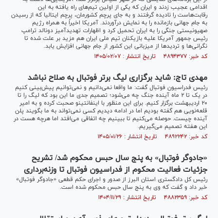
اقدامی عجیب زدند و ایران که یکی از اولین تیم‌های راه یافته به این
رقابت‌هاست را نادیده گرفتند و به جای پرچم کشورمان، پرچم ایتالیا که از رسیدن
به جام جهانی بازمانده را به نمایش درآوردند. آمریکا اخیراً به همراه رژیم
صهیونیستی جنگی را به ایران تحمیل کرد و اظهارات تهدیدآمیز دونالد ترامپ
رئیس جمهور آمریکا علیه بازیکنان تیم ملی‌ ایران هم مزید بر علت شده تا
نگرانی‌ها و تردیدها از میزبانی این کشور از جام جهانی افزایش یابد.
کد خبر: ۴۸۹۴۳۷۷ تاریخ انتشار : ۱۴۰۵/۰۲/۰۷
مهدی تاج: شاید برگزاری لیگ برتر فوتبال به صلاح نباشد
رئیس فدراسیون فوتبال گفت: ما واقعا نمی‌دانیم و نمی‌توانیم پیش‌بینی کنیم
در یک تا ۲ ماه آینده جنگ چه می‌شود؛ تصمیم جدی ما این بود که لیگ را تا
۲۰ اردیبهشت برگزار کنیم‌. برای این منظور با اینفانتینو صحبت کرده و به امیر
قلعه‌نویی هم گفته بودیم اما در ادامه دیدیم کسی نمی‌تواند به ما بگویند پلن
آینده چیست‌. حوصله می‌کنیم تا ببینیم چه اتفاقی می‌افتد اما هرچه هست در
این هفته تصمیم می‌گیریم.
کد خبر: ۴۸۹۲۲۴۲ تاریخ انتشار : ۱۴۰۵/۰۱/۲۶
«جادوگر فوتبال» به پنج سال حبس محکوم شد/ تشریح
جزئیات فعالیت محکوم از فدراسیون فوتبال تا وزنه‌برداری
رئیس کل دادگستری استان البرز از صدور و اجرای حکم قطعی «جادوگر فوتبال»
خبر داد و گفت که وی به پنج سال حبس محکوم شده است.
کد خبر: ۴۸۸۲۳۵۹ تاریخ انتشار : ۱۴۰۴/۱۱/۲۹