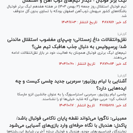
لیگ برتر فوتبال - دیدار تیم‌های ذوب آهن و استقلال
تیم فوتبال استقلال روز جمعه (۳ بهمن ۱۴۰۴) در هفته هفدهم لیگ برتر فوتبال
باشگاه‌های کشور میهمان ذوب‌آهن اصفهان بودکه با تساوی بدون گل متوقف
شد.
کد خبر: ۴۸۷۸۱۱۶ تاریخ انتشار : ۱۴۰۴/۱۱/۰۳
گزارش|
نقل‌وانتقالات داغ زمستانی؛ چپ‌پای مغضوب استقلال ماندنی
شد/ پرسپولیس به دنبال جذب هافبک تیم ملی؟
تیم‌های لیگ برتری فوتبال همچنان به فعالیت خود در بازار نقل‌انتقالات ادامه
می‌دهند.
کد خبر: ۴۸۷۶۰۸۴ تاریخ انتشار : ۱۴۰۴/۱۰/۲۰
گزارش|
آشنایی با لیام روزنیور؛ سرمربی جدید چلسی کیست و چه
ایده‌هایی دارد؟
چلسی لیام روزنیور، سرمربی استراسبورگ را به عنوان جانشین انزو مارسکا
انتخاب کرد؛ مربی جوانی که شاید خیلی‌ها او را نشناسند.
کد خبر: ۴۸۷۵۸۲۸ تاریخ انتشار : ۱۴۰۴/۱۰/۱۷
ممبینی: ناگویا می‌تواند نقطه پایان ناکامی فوتبال باشد/
پاکدل: هندبال با نگاه حرفه‌ای وارد بازی‌های آسیایی می‌شود
نمایندگان فدراسیون‌های جودو، هندبال و فوتبال درباره آخرین شرایط این رشته‌ها