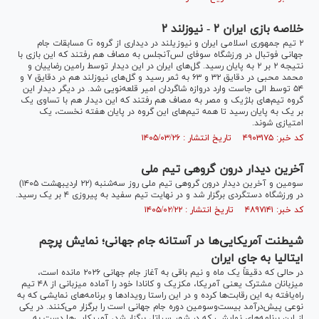
خلاصه بازی ایران ۲ - نیوزلند ۲
۲ تیم جمهوری اسلامی ایران و نیوزیلند در دیداری از گروه G مسابقات جام
جهانی فوتبال در ورزشگاه سوفای لس‌آنجلس به مصاف هم رفتند که این بازی با
نتیجه ۲ بر ۲ به پایان رسید. گل‌های ایران در این دیدار توسط رامین رضاییان و
محمد محبی در دقایق ۳۲ و ۶۳ به ثمر رسید و گل‌های نیوزلند هم در دقایق ۷ و
۵۴ توسط الی جاست وارد دروازه شاگردان امیر قلعه‌نویی شد. در دیگر دیدار این
گروه تیم‌های بلژیک و مصر به مصاف هم رفتند که این دیدار هم با تساوی یک
بر یک به پایان رسید تا همه تیم‌های این گروه در پایان هفته نخست، یک
امتیازی شوند.
کد خبر: ۴۹۰۳۱۷۵ تاریخ انتشار : ۱۴۰۵/۰۳/۲۶
آخرین دیدار درون گروهی تیم ملی
سومین و آخرین دیدار درون گروهی تیم ملی روز سه‌شنبه (۲۲ اردیبهشت ۱۴۰۵)
در ورزشگاه دستگردی برگزار شد و در نهایت تیم سفید به پیروزی ۴ بر یک رسید.
کد خبر: ۴۸۹۷۱۴۱ تاریخ انتشار : ۱۴۰۵/۰۲/۲۲
شیطنت آمریکایی‌‌ها در آستانه جام جهانی؛ نمایش پرچم
ایتالیا به جای ایران
در حالی که دقیقاً یک ماه و نیم باقی به آغاز جام جهانی ۲۰۲۶ مانده است،
میزبانان مشترک یعنی آمریکا، مکزیک و کانادا خود را آماده میزبانی از ۴۸ تیم
راه‌یافته به این رقابت‌ها کرده و در این راستا رویدادها و برنامه‌های نمایشی که به
نوعی پیش‌درآمد بیست‌وسومین دوره جام جهانی است را برگزار می‌کنند. در یکی
از این برنامه‌های نمایشی که در شهر سیاتل برگزار شد، آمریکایی‌ها دست به