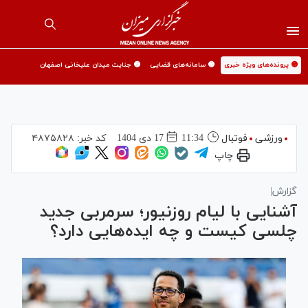
🟡 پرونده‌های ویژه خبری
🟡 سامانه‌های قضایی
🟡 جنایت میدان علیخانی اصفهان
ورزشی
فوتبال
11:34
17 دی 1404
کد خبر:
۴۸۷۵۸۲۸
چاپ
گزارش|
آشنایی با لیام روزنیور؛ سرمربی جدید
چلسی کیست و چه ایده‌هایی دارد؟