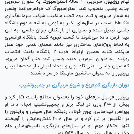
لیام روزنیور
، سرمربی ۴۱ ساله
استراسبورگ
به عنوان سرمربی
جدید چلسی منصوب شد. استراسبورگ که خواهرخوانده چلسی
به شمار می‌رود و تیم دوم تحت مالکیت شرکت سرمایه‌گذاری
BlueCo است، در سال‌های اخیر به نوعی به شعبه دوم باشگاه
چلسی تبدیل شده و بسیاری از بازیکنان جوان چلسی، به این
تیم قرض داده می‌شوند تا کسب تجربه کنند. باشگاه فرانسوی
به لحاظ پروژه‌های ساختاری نیز مانند همتای لندنی خود عمل
می‌کند. شاید همین ارتباط خوب ۲ باشگاه باعث انتصاب
روزنیور به عنوان سرمربی جدید چلسی شد؛ حتی گمان می‌رود
که سران چلسی یعنی تاد بولی و بهداد اقبالی، از مدت‌ها پیش
روزنیور را به عنوان جانشین مارسکا در سر داشتند.
دوران بازیگری کم‌فروغ و شروع مربیگری در چمپیونشیپ
روزنیور فوتبال حرفه‌ای خود را به‌عنوان مدافع راست آغاز کرد و
بیش از ۴۰۰ بازی در لیگ برتر و چمپیونشیپ انجام داد. او
پیراهن تیم‌هایی، چون فولام، ردینگ، هال سیتی و برایتون را
در انگلیس بر تن کرد و در سال ۲۰۱۸ کفش‌هایش را آویخت.
تنها افتخار مهم او در سال‌های بازیگری، نایب‌قهرمانی جام
حذفی با هال سیتی در سال ۲۰۱۴ بود.