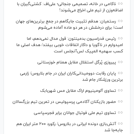
ناکامی در خانه، تصمیمی جنجالی؛ علی‌اف: کشتی‌گیران با
اضافه‌وزن از تیم ملی اخراج می‌شوند!
رستمیان: هدفم تثبیت جایگاهم در جمع برترین‌های جهان
است/ برای درخشش در هر دو ماده آماده می‌شوم
رئیس فدراسیون بدمینتون: قول مدال نمی‌دهم، اما
امیدوارم در ناگویا و داکار اتفاقات خوبی بیفتد/ هدف اصلی ما
کسب سهمیه المپیک لس‌آنجلس است
پیروزی پُرگل استقلال مقابل همنام خوزستانی
پایان رقابت دوومیدانی‌کاران ایران در جام بلاروس/ زارعی
برترین ورزشکار جام شد
تساوی آلومینیوم اراک مقابل مس شهربابک
حضور بازیکنان آکادمی پرسپولیس در تمرین تیم بزرگسالان
تساوی تیم ملی فوتبال جوانان برابر فجرسپاسی
آتش‌بازی دونده ایرانی در بلاروس/ رکورد ۲۰۰ متر ایران هم
جابه‌جا شد