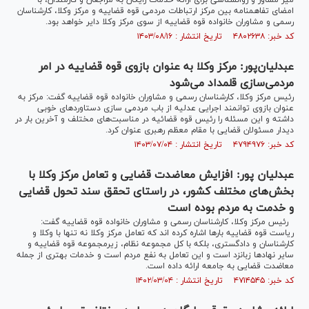
میز مشاور و روانشناسی برای ارائه خدمات رایگان به مراجعان و کارمندان، با
امضای تفاهمنامه بین مرکز ارتباطات مردمی قوه قضاییه و مرکز وکلا، کارشناسان
رسمی و مشاوران خانواده قوه قضاییه از سوی مرکز وکلا دایر خواهد بود.
کد خبر: ۴۸۰۲۶۳۸ تاریخ انتشار : ۱۴۰۳/۰۸/۱۶
عبدلیان‌پور: مرکز وکلا به عنوان بازوی قوه قضاییه در امر
مردمی‌سازی قلمداد می‌شود
رئیس مرکز وکلا، کارشناسان رسمی و مشاوران خانواده قوه قضاییه گفت: مرکز به
عنوان بازوی توانمند اجرایی عدلیه از باب مردمی سازی دستاورد‌های خوبی
داشته و این مسئله را رئیس قوه قضائیه در مناسبت‌های مختلف و آخرین بار در
دیدار مسئولان قضایی با مقام معظم رهبری عنوان کرد.
کد خبر: ۴۷۹۴۹۷۶ تاریخ انتشار : ۱۴۰۳/۰۷/۰۴
عبدلیان پور: افزایش معاضدت قضایی و تعامل مرکز وکلا با
بخش‌های مختلف کشور، در راستای تحقق سند تحول قضایی
و خدمت به مردم بوده است
رئیس مرکز وکلا، کارشناسان رسمی و مشاوران خانواده قوه قضاییه گفت:
ریاست قوه قضاییه بار‌ها اشاره کرده اند که تعامل مرکز وکلا نه تنها با وکلا و
کارشناسان و دادگستری، بلکه با کل مجموعه نظام، زیرمجموعه قوه قضاییه و
سایر نهاد‌ها زبانزد است و این تعامل به نفع مردم است و خدمات بهتری از جمله
معاضدت قضایی به جامعه ارائه داده است.
کد خبر: ۴۷۱۴۵۴۵ تاریخ انتشار : ۱۴۰۲/۰۳/۰۴