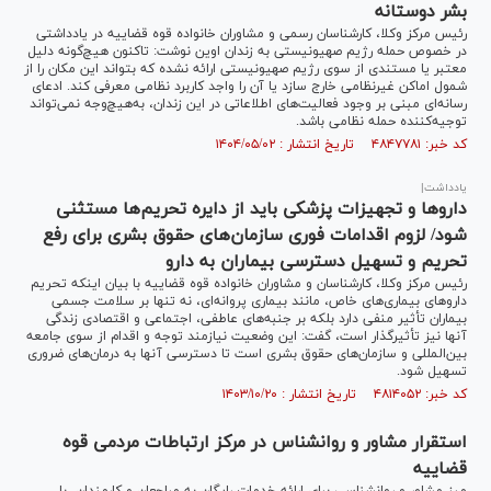
بشر دوستانه
رئیس مرکز وکلا، کارشناسان رسمی و مشاوران خانواده قوه قضاییه در یادداشتی
در خصوص حمله رژیم صهیونیستی به زندان اوین نوشت: تاکنون هیچ‌گونه دلیل
معتبر یا مستندی از سوی رژیم صهیونیستی ارائه نشده که بتواند این مکان را از
شمول اماکن غیرنظامی خارج سازد یا آن را واجد کاربرد نظامی معرفی کند. ادعای
رسانه‌ای مبنی بر وجود فعالیت‌های اطلاعاتی در این زندان، به‌هیچ‌وجه نمی‌تواند
توجیه‌کننده حمله نظامی باشد.
کد خبر: ۴۸۴۷۷۸۱ تاریخ انتشار : ۱۴۰۴/۰۵/۰۲
یادداشت|
دارو‌ها و تجهیزات پزشکی باید از دایره تحریم‌ها مستثنی
شود/ لزوم اقدامات فوری سازمان‌های حقوق بشری برای رفع
تحریم و تسهیل دسترسی بیماران به دارو
رئیس مرکز وکلا، کارشناسان و مشاوران خانواده قوه قضاییه با بیان اینکه تحریم
دارو‌های بیماری‌های خاص، مانند بیماری پروانه‌ای، نه تنها بر سلامت جسمی
بیماران تأثیر منفی دارد بلکه بر جنبه‌های عاطفی، اجتماعی و اقتصادی زندگی
آنها نیز تأثیرگذار است، گفت: این وضعیت نیازمند توجه و اقدام از سوی جامعه
بین‌المللی و سازمان‌های حقوق بشری است تا دسترسی آنها به درمان‌های ضروری
تسهیل شود.
کد خبر: ۴۸۱۴۰۵۲ تاریخ انتشار : ۱۴۰۳/۱۰/۲۰
استقرار مشاور و روانشناس در مرکز ارتباطات مردمی قوه
قضاییه