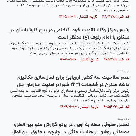
رئیس مرکز وکلا گفت: ما در مجموعه مرکز بحث وکالت تخصصی را بجدیت دنبال
می‌کنیم و یکی از اصلی‌ترین اولویت‌های برنامه ریزی شده در حوزه "وکالت
تخصصی خانواده" بوده است.
کد خبر: ۴۸۹۴۷۸۶ تاریخ انتشار : ۱۴۰۵/۰۲/۰۹
رئیس مرکز وکلا: تقویت خود انتظامی در بین کارشناسان در
میثاق با امام رئوف (ع) مدنظر است
رئیس مرکز وکلا با اشاره به برگزاری آیین تحلیف کارشناسان رسمی دادگستری در
رواق دارالهدایه گفت: بحث تقویت بنیه مذهبی در کارشناسان ما به جهت خود
انتظامی مراد اصلی از برگزاری این مراسم در حرم مطهر رضوی است.
کد خبر: ۴۸۵۲۵۱۹ تاریخ انتشار : ۱۴۰۴/۰۵/۳۰
یادداشت|
عدم صلاحیت سه کشور اروپایی برای فعال‌سازی مکانیزم
ماشه مندرج در قطعنامه ۲۲۳۱ شورای امنیت سازمان ملل
رئیس مرکز وکلا، کارشناسان رسمی و مشاوران خانواده قوه قضاییه در یادداشتی
تاکید کرد: سه کشور اروپایی (انگلیس، آلمان و فرانسه) فاقد صلاحیت حقوقی
برای فعال‌سازی مکانیزم ماشه هستند.
کد خبر: ۴۸۵۱۹۷۲ تاریخ انتشار : ۱۴۰۴/۰۶/۰۴
یادداشت|
تحلیل حقوقی حمله به اوین در پرتو گزارش عفو بین‌الملل؛
مصداقی روشن از جنایت جنگی در چارچوب حقوق بین‌‎الملل