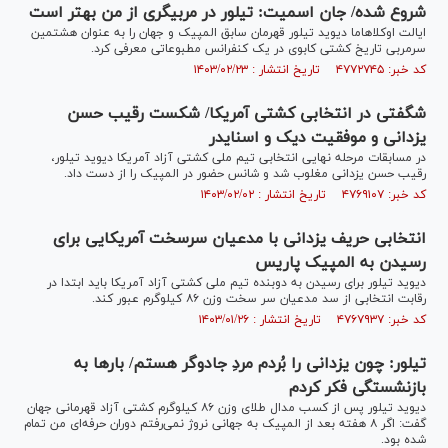
شروع شده/ جان اسمیت: تیلور در مربیگری از من بهتر است
ایالت اوکلاهاما دیوید تیلور قهرمان سابق المپیک و جهان را به عنوان هشتمین
سرمربی تاریخ کشتی کابوی در یک کنفرانس مطبوعاتی معرفی کرد.
کد خبر: ۴۷۷۲۷۴۵ تاریخ انتشار : ۱۴۰۳/۰۲/۲۳
شگفتی در انتخابی کشتی آمریکا/ شکست رقیب حسن
یزدانی و موفقیت دیک و اسنایدر
در مسابقات مرحله نهایی انتخابی تیم ملی کشتی آزاد آمریکا دیوید تیلور،
رقیب حسن یزدانی مغلوب شد و شانس حضور در المپیک را از دست داد.
کد خبر: ۴۷۶۹۱۰۷ تاریخ انتشار : ۱۴۰۳/۰۲/۰۲
انتخابی حریف یزدانی با مدعیان سرسخت آمریکایی برای
رسیدن به المپیک پاریس
دیوید تیلور برای رسیدن به دوبنده تیم ملی کشتی آزاد آمریکا باید ابتدا در
رقابت انتخابی از سد مدعیان سر سخت وزن ۸۶ کیلوگرم عبور کند.
کد خبر: ۴۷۶۷۹۳۷ تاریخ انتشار : ۱۴۰۳/۰۱/۲۶
تیلور: چون یزدانی را بُردم مردِ جادوگر هستم/ بارها به
بازنشستگی فکر کردم
دیوید تیلور پس از کسب مدال طلای وزن ۸۶ کیلوگرم کشتی آزاد قهرمانی جهان
گفت: اگر ۸ هفته بعد از المپیک به جهانی نروژ نمی‌رفتم دوران حرفه‌ای من تمام
شده بود.