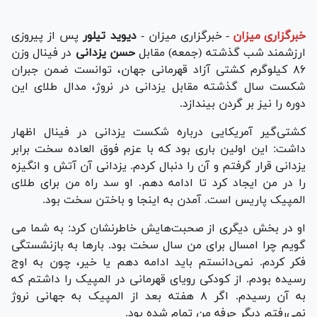
خبرگزاری میزان
-
خبرگزاری میزان -
دیوید تیلور
پس از پیروزی
ارزشمند شب گذشته (جمعه) مقابل
حسن یزدانی
در فینال وزن
۸۶ کیلوگرم کشتی آزاد قهرمانی جهان، توانست ضمن جبران
شکست سال گذشته مقابل یزدانی در نروژ، مدال طلای این
دوره را نیز بر گردن بیندازد.
کشتی‌گیر آمریکایی درباره شکست یزدانی در فینال اظهار
داشت: این اولین باری بود که با عزم فوق العاده سخت برابر
یزدانی قرار گرفتم و آن را دنبال کردم. یزدانی آن آتش و انگیزه
را در من ایجاد کرد تا ادامه دهم. او سد راه من برای طلای
المپیک پاریس است. آمدن به اینجا و باختن سخت بود.
او در بخش دیگری از صحبت‌هایش خاطرنشان کرد: به شما می
گویم چرا امسال برای من سال سخت بود. بارها به بازنشستگی
فکر کردم. نمی‌دانستم باید ادامه دهم یا خیر، چون به اوج
رسیده بودم. از کودکی رویای قهرمانی در المپیک را داشتم که
به آن رسیدم. اگر ۸ هفته بعد از المپیک به جهانی نروژ
نمی‌رفتم دیگر حرفه من تمام شده بود.