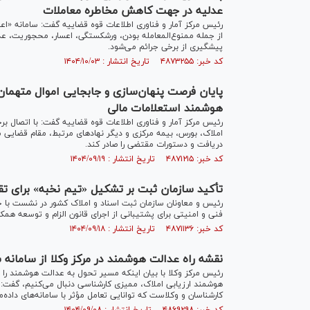
عدلیه در جهت کاهش مخاطره معاملات
رئیس مرکز آمار و فناوری اطلاعات قوه قضاییه گفت: سامانه «ا
از جمله ممنوع‌المعامله بودن، ورشکستگی، اعسار، محجوریت، ع
پیشگیری از برخی جرائم می‌شود.
کد خبر: ۴۸۷۳۲۵۵ تاریخ انتشار : ۱۴۰۴/۱۰/۰۳
هوشمند استعلامات مالی
رئیس مرکز آمار و فناوری اطلاعات قوه قضاییه گفت: با اتصال ب
املاک، بورس، بیمه مرکزی و دیگر نهاد‌های مرتبط، مقام قضایی می‌
دریافت و دستورات مقتضی را صادر کند.
کد خبر: ۴۸۷۱۲۱۵ تاریخ انتشار : ۱۴۰۴/۰۹/۱۹
تأکید سازمان ثبت بر تشکیل «تیم نخبه» برای تق
رئیس و معاونان سازمان ثبت اسناد و املاک کشور در نشست با
فنی و امنیتی برای پشتیبانی از اجرای قانون الزام و توسعه همکا
کد خبر: ۴۸۷۱۱۳۶ تاریخ انتشار : ۱۴۰۴/۰۹/۱۸
نقشه راه عدالت هوشمند در مرکز وکلا از سامانه 
رئیس مرکز وکلا با بیان اینکه مسیر تحول به عدالت هوشمند ر
هوشمند ارزیابی املاک، ممیزی کارشناسی دنبال می‌کنیم، گفت:
کارشناسان و وکلاست که توانایی تعامل مؤثر با سامانه‌های داده‌