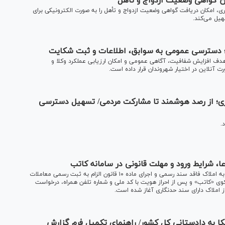
ن گواهی وضعیت ازدواج و تأهل
 امکان دریافت گواهی وضعیت ازدواج و تأهل را به صورت الکترونیکی برای
هیل می‌کند.
؛ دسترسی عمومی به سوابق، اطلاعات و ثبت شکایت
هدف افزایش شفافیت، آگاهی عمومی و امکان ارزیابی عملکرد وکلا و
ت آنلاین در اختیار شهروندان قرار داده است.
یبری؛ از رصد هوشمند تا مشارکت مردمی/ تسهیل دسترسی
.
، شرایط ورود و مهلت قانونی در سامانه کاتب
سامانه ساماندهی اسناد غیررسمی با هدف ثبت ادعا‌های مربوط به املاک فاقد سند رسمی و اجرای ماده ۱۰ قانون الزام به ثبت رسمی معاملات
کوی «کاتب» و پس از احراز هویت با کد ملی و شماره تلفن همراه، درخواست
 املاک دارای سند حدنگاری آغاز شده است.
ا به دادستانی کل کشور/ راهنمای تکمیل فرم گزارش