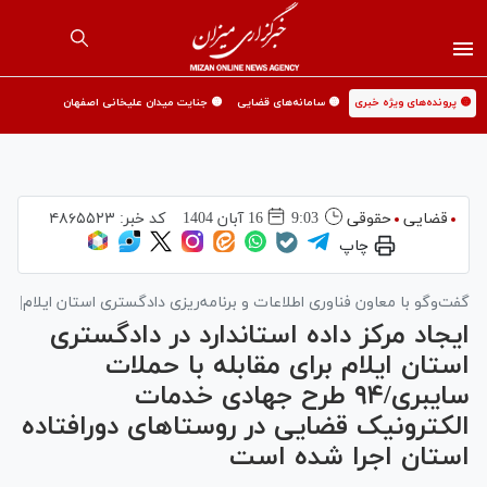
🟡 پرونده‌های ویژه خبری
🟡 سامانه‌های قضایی
🟡 جنایت میدان علیخانی اصفهان
قضایی
حقوقی
9:03
16 آبان 1404
کد خبر:
۴۸۶۵۵۲۳
چاپ
گفت‌و‌گو با معاون فناوری اطلاعات و برنامه‌ریزی دادگستری استان ایلام|
ایجاد مرکز داده استاندارد در دادگستری
استان ایلام برای مقابله با حملات
سایبری/۹۴ طرح جهادی خدمات
الکترونیک قضایی در روستاهای دورافتاده
استان اجرا شده است