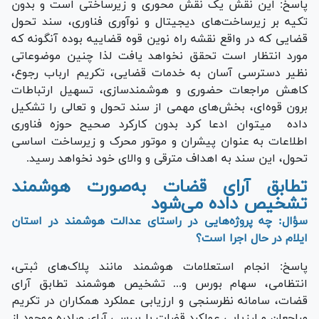
پاسخ: این نقش یک نقش محوری و زیرساختی است و بدون
تکیه بر زیرساخت‌های دیجیتال و نوآوری فناوری، سند تحول
قضایی که در واقع نقشه راه نوین قوه قضاییه بوده آنگونه که
مورد انتظار است تحقق نخواهد یافت لذا چنین موضوعاتی
نظیر دسترسی آسان به خدمات قضایی، تکریم ارباب رجوع،
کاهش مراجعات حضوری و هوشمندسازی، تسهیل ارتباطات
برون قوه‌ای، بخش‌های مهمی از سند تحول و تعالی را تشکیل
داده میتوان ادعا کرد بدون کارکرد صحیح حوزه فناوری
اطلاعات به عنوان پیشران و موتور محرک و زیرساخت اساسی
تحول، این سند به اهداف مترقی و والای خود نخواهد رسید.
تطابق آرای قضات به‌صورت هوشمند
تشخیص داده می‌شود
سؤال: چه پروژه‌هایی در راستای عدالت هوشمند در استان
ایلام در حال اجرا است؟
پاسخ: انجام استعلامات هوشمند مانند پلاک‌های ثبتی،
انتظامی، سهام بورس و... تشخیص هوشمند تطابق آرای
قضات، سامانه نظرسنجی و ارزیابی عملکرد همکاران در تکریم
مراجعان و ارزیابی عملکرد قضات با بررسی آرای صادره موجود از