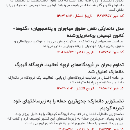
دیوان دادگستری اروپا حکم داده است که یک قانون بحث‌برانگیز در دانمارک که
به‌عنوان قانون گتو شناخته می‌شود، می‌تواند قوانین ضد تبعیض اتحادیه اروپا را
نقض کند.
کد خبر: ۴۸۷۳۴۵۷ تاریخ انتشار : ۱۴۰۴/۱۰/۰۲
مدل دانمارکی نقض حقوق مهاجران و پناهجویان؛ «گتوها»
کانون تبعیض برنامه‌ریزی‌شده
سیاست ضدمهاجرتی دانمارک در سکوت پیش می‌رود و قوانین بین‌المللی و
حقوق بشری درباره مهاجران و پناهجویان را نقض می‌کند.
کد خبر: ۴۸۶۶۸۷۱ تاریخ انتشار : ۱۴۰۴/۰۸/۲۳
تداوم بحران در فرودگاه‌های اروپا؛ فعالیت فرودگاه آلبورگ
دانمارک تعلیق شد
در ادامه اختلال در فعالیت فرودگاه‌های اروپایی، فعالیت یک فرودگاه در دانمارک
به دلیل مشاهده پهپاد‌ها متوقف شد.
کد خبر: ۴۸۵۸۱۹۷ تاریخ انتشار : ۱۴۰۴/۰۷/۰۳
نخست‎وزیر دانمارک: جدی‌ترین حمله را به زیرساخت‎های خود
تجربه کردیم
نخست‎وزیر دانمارک اختلال در فعالیت فرودگاه کپنهاگ را به دلیل پرواز چند
فروند پهپاد، جدی‌ترین حمله به زیرساخت‌های این کشور توصیف کرد و گفت که
این رویداد همسو با حمله سایبری اخیر به فرودگاه‌های اروپایی است.
کد خبر: ۴۸۵۷۹۲۱ تاریخ انتشار : ۱۴۰۴/۰۷/۰۱