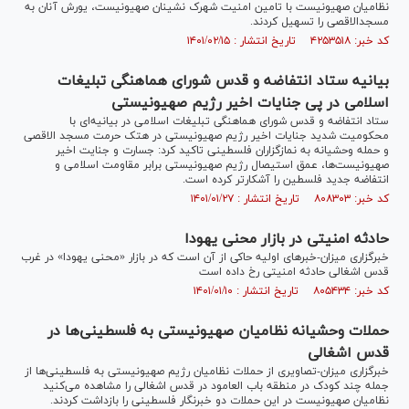
نظامیان صهیونیست با تامین امنیت شهرک نشینان صهیونیست، یورش آنان به
مسجدالاقصی را تسهیل کردند.
کد خبر: ۴۲۵۳۵۱۸ تاریخ انتشار : ۱۴۰۱/۰۲/۱۵
بیانیه ستاد انتفاضه و قدس شورای هماهنگی تبلیغات
اسلامی در پی جنایات اخیر رژیم صهیونیستی
ستاد انتفاضه و قدس شورای هماهنگی تبلیغات اسلامی در بیانیه‌ای با
محکومیت شدید جنایات اخیر رژیم صهیونیستی در هتک حرمت مسجد الاقصی
و حمله وحشیانه به نمازگزاران فلسطینی تاکید کرد: جسارت و جنایت اخیر
صهیونیست‌ها، عمق استیصال رژیم صهیونیستی برابر مقاومت اسلامی و
انتفاضه جدید فلسطین را آشکارتر کرده است.
کد خبر: ۸۰۸۳۰۳ تاریخ انتشار : ۱۴۰۱/۰۱/۲۷
حادثه امنیتی در بازار محنی یهودا
خبرگزاری میزان-خبر‌های اولیه حاکی از آن است که در بازار «محنی یهودا» در غرب
قدس اشغالی حادثه امنیتی رخ داده است
کد خبر: ۸۰۵۴۳۴ تاریخ انتشار : ۱۴۰۱/۰۱/۱۰
حملات وحشیانه نظامیان صهیونیستی به فلسطینی‌ها در
قدس اشغالی
خبرگزاری میزان-تصاویری از حملات نظامیان رژیم صهیونیستی به فلسطینی‌ها از
جمله چند کودک در منطقه باب العامود در قدس اشغالی را مشاهده می‌کنید
نظامیان صهیونیست در این حملات دو خبرنگار فلسطینی را بازداشت کردند.