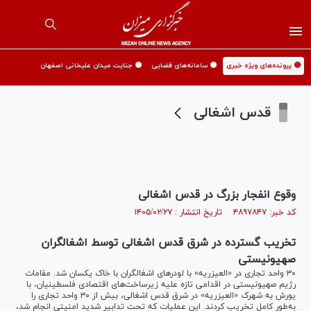
🟡 پرونده‌های ویژه خبری
🟡 سامانه‌های قضایی
🟡 جنایت میدان علیخانی اصفهان
قدس اشغالی
وقوع انفجار بزرگ در قدس اشغالی
کد خبر: ۴۸۹۷۸۴۷ تاریخ انتشار : ۱۴۰۵/۰۲/۲۷
تخریب گسترده در شرق قدس اشغالی توسط اشغالگران
صهیونیستی
۳۰ واحد تجاری در «العیزریه» با لودرهای اشغالگران با خاک یکسان شد. مقامات
رژیم صهیونیستی در اقدامی تازه علیه زیرساخت‌های اقتصادی فلسطینیان، با
یورش به شهرک «العیزریه» در شرق قدس اشغالی، بیش از ۳۰ واحد تجاری را
به‌طور کامل تخریب کردند. این عملیات که تحت تدابیر شدید امنیتی انجام شد،