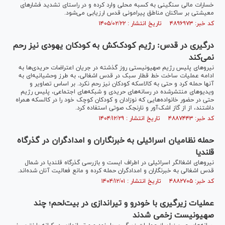
خسارات مالی سنگینی به کسبه محلی وارد کرده و در راستای تشدید فشارهای
معیشتی بر ساکنان مناطق پیرامونی قدس ارزیابی می‌شود.
کد خبر: ۴۸۹۶۹۷۳ تاریخ انتشار : ۱۴۰۵/۰۲/۲۲
درگیری در قدس: رژیم کودک‌کش به کودکان یهودی نیز رحم
نمی‌کند
نیروهای پلیس رژیم صهیونیستی روز گذشته در جریان اعتراضات حریدی‌ها به
ادامه عملیات ساخت خط قطار سبک در قدس اشغالی، به طرز وحشیانیه‌ای به
آنها حمله کرد و حتی به کالاسکه کودکان نیز رحم نکرد. بر اساس تصاویر و
ویدیوهای منتشرشده در رسانه‌های حریدی و شبکه‌های اجتماعی، پلیس رژیم
حتی در حضور خانواده‌هایی که نوزادان و کودکان کوچک خود را در کالسکه همراه
داشتند، از از گاز اشک‌آور و نارنجک صوتی استفاده کرد.
کد خبر: ۴۸۸۷۴۴۳ تاریخ انتشار : ۱۴۰۴/۱۲/۲۹
حمله نظامیان اسرائیلی به خبرنگاران و امدادگران در گذرگاه
قلندیا
نیرو‌های اشغالگر اسرائیلی در اطراف ایست و بازرسی گذرگاه قلندیا در شمال
قدس اشغالی به خبرنگاران و امدادگران حمله کرده و مانع فعالیت آنان شده‌اند.
کد خبر: ۴۸۸۲۷۰۵ تاریخ انتشار : ۱۴۰۴/۱۲/۰۱
عملیات زیرگیری با خودرو و تیراندازی در بیت‌لحم؛ چند
صهیونیست زخمی شدند