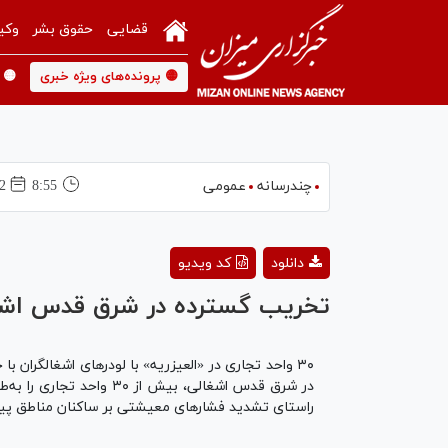
قضایی
حقوق بشر
وکی
🟡 پرونده‌های ویژه خبری
🟡 
چندرسانه
عمومی
8:55
22 ارديب
دانلود
کد ویدیو
تخریب گسترده در شرق قدس اشغ
۳۰ واحد تجاری در «العیزریه» با لودرهای اشغالگرا
در شرق قدس اشغالی، بی
راستای تشدید فشارهای معیشتی بر ساکنان مناطق پیر