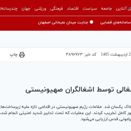
ل آنلاین
جامعه
سیاست
اقتصاد
فرهنگی
ورزشی
جهان
چندرسانه‌ا
سامانه‌های قضایی
🟡 جنایت میدان علیخانی اصفهان
هشت 1405
کد خبر:
۴۸۹۶۹۷۳
چاپ
Play
Video
الی توسط اشغالگران صهیونیستی
ن با خاک یکسان شد. مقامات رژیم صهیونیستی در اقدامی تازه علیه زیرساخت‌ه
ش از ۳۰ واحد تجاری را به‌طور کامل تخریب کردند. این عملیات که تحت تدابیر شدید امنیتی
امونی قدس ارزیابی می‌شود.