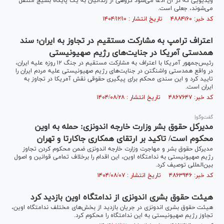
ویدیویی که در آن ادعا می‌شود گروهی از زندانیان به یک پایگاه بسیج منتقل
می‌شوند، جعلی است.
کد خبر: ۴۸۸۴۱۶۰ تاریخ انتشار : ۱۴۰۴/۱۲/۱۰
اعتراف ترامپ به مشارکت مستقیم در تجاوز به ایران؛ سند
همدستی آمریکا در جنایت‌های رژیم صهیونیستی
رئیس‌جمهور آمریکا با اعتراف به مشارکت مستقیم در جنگ ۱۲ روزه علیه ایران،
در واقع همدستی واشنگتن در جنایت‌های رژیم صهیونیستی علیه مردم ایران را
تایید کرد و این سندی محکم برای پیگیری حقوقی نقش آمریکا در تجاوز به
ایران است.
کد خبر: ۴۸۶۷۶۴۷ تاریخ انتشار : ۱۴۰۴/۰۸/۲۸
گفت‌وگو|
مدیرکل حقوق بشر وزارت خارجه اندونزی: حمله به اوین
محکوم است/ تاکید بر ارتقای همکاری جاکارتا و تهران
مدیرکل حقوق بشر و مهاجرت وزارت خارجه اندونزی ضمن محکوم کردن تجاوز
رژیم صهیونیستی به ندامتگاه اوین، این اقدام را برخلاف تمامی قوانین و اصول
بین‌المللی توصیف کرد.
کد خبر: ۴۸۶۳۹۴۶ تاریخ انتشار : ۱۴۰۴/۰۸/۰۷
هیئت حقوق بشری اندونزی از ندامتگاه اوین بازدید کرد
هیئت حقوق بشری اندونزی در جریان بازدید از بخش‌های مختلف ندامتگاه اوین،
تجاوز رژیم صهیونیستی به این ندامتگاه را محکوم کرد.