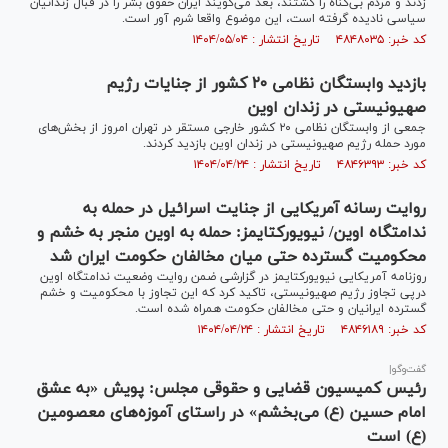
زدند و مردم بی‌‌گناه را کشتند، بعد می‌گویند ایران حقوق بشر را در قبال زندانیان
سیاسی نادیده گرفته است، این موضوع واقعا شرم آور است.
کد خبر: ۴۸۴۸۰۳۵ تاریخ انتشار : ۱۴۰۴/۰۵/۰۴
بازدید وابستگان نظامی ۲۰ کشور از جنایات رژیم
صهیونیستی در زندان اوین
جمعی از وابستگان نظامی ۲۰ کشور خارجی مستقر در تهران امروز از بخش‌های
مورد حمله رژیم صهیونیستی در زندان اوین بازدید کردند.
کد خبر: ۴۸۴۶۳۹۳ تاریخ انتشار : ۱۴۰۴/۰۴/۲۴
روایت رسانه آمریکایی از جنایت اسرائیل در حمله به
ندامتگاه اوین/ نیویورک‎تایمز: حمله به اوین منجر به خشم و
محکومیت گسترده حتی میان مخالفان حکومت ایران شد
روزنامه آمریکایی نیویورک‎تایمز در گزارشی ضمن روایت وضعیت ندامتگاه اوین
درپی تجاوز رژیم صهیونیستی، تاکید کرد که این تجاوز با محکومیت و خشم
گسترده ایرانیان و حتی مخالفان حکومت همراه شده است.
کد خبر: ۴۸۴۶۱۸۹ تاریخ انتشار : ۱۴۰۴/۰۴/۲۴
گفت‌وگو|
رئیس کمیسیون قضایی و حقوقی مجلس: پویش «به عشق
امام حسین (ع) می‌بخشم» در راستای آموزه‌های معصومین
(ع) است