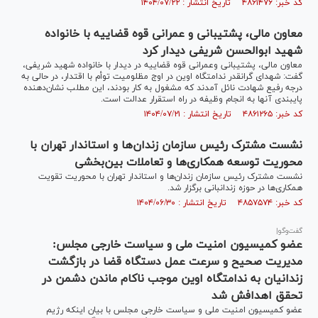
کد خبر: ۴۸۶۱۴۷۶ تاریخ انتشار : ۱۴۰۴/۰۷/۲۲
معاون مالی، پشتیبانی و‌ عمرانی قوه قضاییه با خانواده
شهید ابوالحسن شریفی دیدار کرد
معاون مالی، پشتیبانی و‌عمرانی قوه قضاییه در دیدار با خانواده شهید شریفی،
گفت: شهدای گرانقدر ندامتگاه اوین در اوج مظلومیت توأم با اقتدار، در حالی به
درجه رفیع شهادت نائل آمدند که مشغول به کار بودند، این مطلب نشان‌دهنده
پایبندی آنها به انجام وظیفه در راه استقرار عدالت است.
کد خبر: ۴۸۶۱۲۶۵ تاریخ انتشار : ۱۴۰۴/۰۷/۲۱
نشست مشترک رئیس سازمان زندان‌ها و استاندار تهران با
محوریت توسعه همکاری‌ها و تعاملات بین‌بخشی
نشست مشترک رئیس سازمان زندان‌ها و استاندار تهران با محوریت تقویت
همکاری‌ها در حوزه زندانبانی برگزار شد.
کد خبر: ۴۸۵۷۵۷۴ تاریخ انتشار : ۱۴۰۴/۰۶/۳۰
گفت‌وگو|
عضو کمیسیون امنیت ملی و سیاست خارجی مجلس:
مدیریت صحیح و سرعت عمل دستگاه قضا در بازگشت
زندانیان به ندامتگاه اوین موجب ناکام ماندن دشمن در
تحقق اهدافش شد
عضو کمیسیون امنیت ملی و سیاست خارجی مجلس با بیان اینکه رژیم