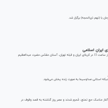
 با (نهم ذی‌الحجه) برگزار شد.‎‎
ی ایران اسلامی
مراسم باشکوه قرائت دعای پر فیض عرفه روز شنبه 18 تیر ماه، از ساعت 15 در کربلای ایران و قبله تهران، آستان مقدّس حضرت عبدالعظیم
 آغاز مناسک حج تمتع، مُحرم شدند و عصر روز گذشته به قصد وقوف در