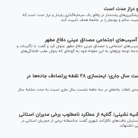
و دراز مدت است
یری‌های رشدمدار در واقع یک سرمایه‌گذاری پایدار و دراز مدت است که
صیت سالم و بهنجار را در جامعه هدف تثبیت کند.
 آسیب‌های اجتماعی مصداق عینی دفاع مطهر
ب‌های اجتماعی را مصداق عینی دفاع مطهر عنوان کرد و گفت: با تأکیدات و
دستور رهبر معظم انقلاب مقرر گردید تا در قالب برنامه ششم بودجه توجه ویژه‎ای به این مقوله شود به گونه‌ای که بتوان عقب افتادگی‌های
کاهش ۷ درصدی تلفات جاده‎ای در سه ماهه نخست سال جاری/ ایمن‎سازی ۲۸ نقطه پرتصادف جاده‎‌ها در
معاون رئیس کل دادگستری سیستان و بلوچستان از کاهش 7 درصدی تلفات جاده‎ای در سه ماهه نخست سال جاری نسبت به مدت مشابه سال
ه نشینی/ گلایه از عملکرد نامطلوب برخی مدیران استانی
گسترش بافت‌های ناکارآمد شهری گفت: متاسفانه برخی از مجریان استانی در
شته‎اند.