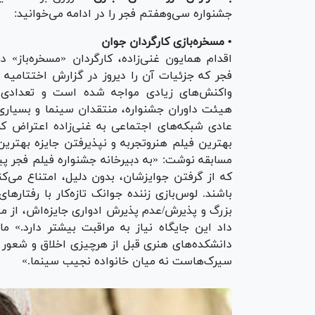
جشنواره سی‌وهفتم فجر را در ادامه می‌خوانید:
• مسخره‌بازی کارگردان جوان
اقدام همایون غنی‌زاده، کارگردان «مسخره‌باز» د
فجر که جزئیات آن را دیروز در گزارش اختتامیه خ
واکنش‌های زیادی مواجه شده است و تعدادی 
هیئت داوران جشنواره، منتقدان سینما و بسیاری ا
عادی شبکه‌های اجتماعی به غنی‌زاده اعتراض کر
بهترین فیلم هنروتجربه و نپذیرفتن جایزه بهتری
مسابقه نوشت: «به دبیرخانه جشنواره فیلم فجر پ
که از گرفتن جوایزشان، بدون دلیل، امتناع می‌ک
باشند. لوس‌بازی زننده جوانک تازه‌کار با رفتار‌های
بزرگ و پذیرش/عدم پذیرش ادواری جایزه‌اش، از می
داد این جایگاه نیاز به مراقبت بیشتر دارد.» 
دانشکده‌های هنری قبل از هرچیزی اخلاق و شعور 
سیرک‌هاست نه میان خانواده نجیب سینما.»