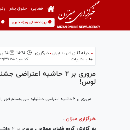
قضایی
حقوق بشر
وکی
🟡 پرونده‌های ویژه خبری
🟡 
بدرقه آقای شهید ایران
خبرگزاری
14:34
24 بهمن 1397
ها و نشریات
کد خبر:
۴۹۳۷۷۵
مروری بر ۲ حاشیه اعتراضی
لوس!
مروری بر ۲ حاشیه اعتراضی جشنواره سی‌وهفتم فجر را در ادامه می‌خوانید.
خبرگزاری میزان
-
به گزارش گروه فضای مجازی ،
مروری بر 