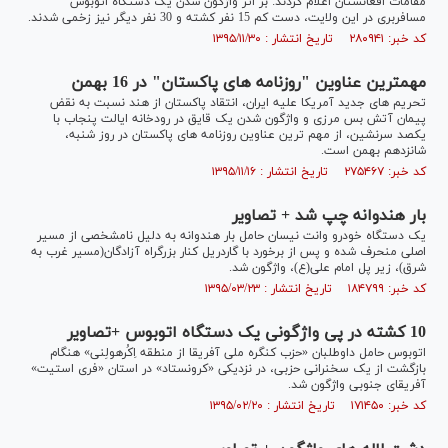
مقامات افغانستان اعلام کردند: بر اثر واژگون شدن یک دستگاه اتوبوس
مسافربری در این ولایت، دست کم 15 نفر کشته و 30 نفر دیگر نیز زخمی شدند.
کد خبر: ۲۸۰۹۴۱ تاریخ انتشار : ۱۳۹۵/۱۱/۳۰
مهمترین عناوین "روزنامه های پاکستان" در 16 بهمن
تحریم های جدید آمریکا علیه ایران، انتقاد پاکستان از هند نسبت به نقض
پیمان آتش بس مرزی و واژگون شدن یک قایق در رودخانه ایالت پنجاب با
یکصد سرنشین، از مهم ترین عناوین روزنامه های پاکستان در روز شنبه،
شانزدهم بهمن است.
کد خبر: ۲۷۵۴۶۷ تاریخ انتشار : ۱۳۹۵/۱۱/۱۶
بار هندوانه چپ شد + تصاویر
یک دستگاه خودرو وانت نیسان حامل بار هندوانه به دلیل نامشخصی از مسیر
اصلی منحرف شده و پس از برخورد با گاردریل کنار بزرگراه آزادگان(مسیر غرب به
شرق)، زیر پل امام علی(ع)، واژگون شد.
کد خبر: ۱۸۴۷۹۹ تاریخ انتشار : ۱۳۹۵/۰۳/۲۳
10 کشته در پی واژگونی یک دستگاه اتوبوس +تصاویر
اتوبوس حامل داوطلبان «حزب کنگره ملی آفریقا از منطقه اِکُرهولِنی» هنگام
بازگشت از یک سخنرانی حزبی، در نزدیکی «کرونستاد» در استان «فری استیت»
آفریقای جنوبی واژگون شد.
کد خبر: ۱۷۱۴۵۰ تاریخ انتشار : ۱۳۹۵/۰۲/۲۰