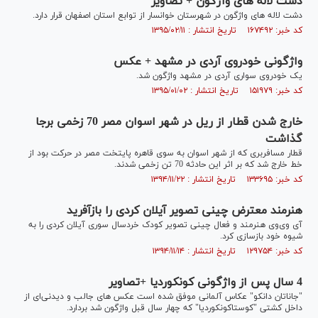
دشت لاله های واژگون + تصاویر
دشت لاله های واژگون در شهرستان خوانسار از توابع استان اصفهان قرار دارد.
کد خبر: ۱۶۷۴۹۲ تاریخ انتشار : ۱۳۹۵/۰۲/۱۱
واژگونی خودروی آردی در مشهد + عکس
یک خودروی سواری آردی در مشهد واژگون شد.
کد خبر: ۱۵۱۹۷۹ تاریخ انتشار : ۱۳۹۵/۰۱/۰۲
خارج شدن قطار از ریل در شهر اسوان مصر 70 زخمی برجا
گذاشت
قطار مسافربری که از شهر اسوان به سوی قاهره پایتخت مصر در حرکت بود از
خط خارج شد که بر اثر این حادثه 70 تن زخمی شدند.
کد خبر: ۱۳۳۶۹۵ تاریخ انتشار : ۱۳۹۴/۱۱/۲۲
هنرمند معترض چینی تصویر آیلان کردی را بازآفرید
آی وی‌وی هنرمند و فعال چینی تصویر کودک خردسال سوری آیلان کردی را به
شیوه‌ خود بازسازی کرد.
کد خبر: ۱۲۹۷۵۴ تاریخ انتشار : ۱۳۹۴/۱۱/۱۴
4 سال پس از واژگونی کونکوردیا +تصاویر
"جاناتان دانکو" عکاس آلمانی موفق شده است عکس های جالب و دیدنی‌ای از
داخل کشتی "کوستاکونکوردیا" که چهار سال قبل واژگون شد بردارد.