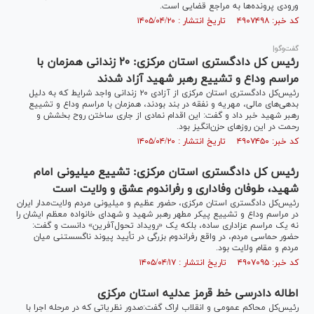
ورودی پرونده‌ها به مراجع قضایی است.
کد خبر: ۴۹۰۷۴۹۸ تاریخ انتشار : ۱۴۰۵/۰۴/۲۰
گفت‌و‌گو|
رئیس کل دادگستری استان مرکزی: ۲۰ زندانی همزمان با
مراسم وداع و تشییع رهبر شهید آزاد شدند
رئیس‌کل دادگستری استان مرکزی از آزادی ۲۰ زندانی واجد شرایط که به دلیل
بدهی‌های مالی، مهریه و نفقه در بند بودند، همزمان با مراسم وداع و تشییع
رهبر شهید خبر داد و گفت: این اقدام نمادی از جاری ساختن روح بخشش و
رحمت در این روز‌های حزن‌انگیز بود.
کد خبر: ۴۹۰۷۴۵۰ تاریخ انتشار : ۱۴۰۵/۰۴/۲۰
رئیس کل دادگستری استان مرکزی: تشییع میلیونی امام
شهید، طوفان وفاداری و رفراندوم عشق و ولایت است
رئیس‌کل دادگستری استان مرکزی، حضور عظیم و میلیونی مردم ولایت‌مدار ایران
در مراسم وداع و تشییع پیکر مطهر رهبر شهید و شهدای خانواده معظم ایشان را
نه یک مراسم عزاداری ساده، بلکه یک «رویداد تحول‌آفرین» دانست و گفت:
حضور حماسی مردم، در واقع رفراندوم بزرگی در تأیید پیوند ناگسستنی میان
مردم و مقام ولایت بود.
کد خبر: ۴۹۰۷۰۹۵ تاریخ انتشار : ۱۴۰۵/۰۴/۱۷
اطاله دادرسی خط قرمز عدلیه استان مرکزی
رئیس‌کل محاکم عمومی و انقلاب اراک گفت:صدور نظریاتی که در مرحله اجرا با