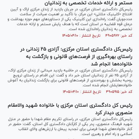
مستمر و ارائه خدمات تخصصی به زندانیان
رئیس‌کل دادگستری استان مرکزی، در جریان بازدید از زندان مرکزی اراک و آیین
افتتاح «کلینیک مثلثی» این مرکز، با تأکید بر اهمیت صیانت از سلامت
مددجویان گفت: راه‌اندازی این کلینیک یکی از دستاوردهای مهم حوزه بهداشت و
درمان قوه قضاییه در استان است که با هدف پایش مستمر و ارائه خدمات
تخصصی به زندانیان راه‌اندازی شده است.
کد خبر: ۴۹۰۵۹۲۲ تاریخ انتشار : ۱۴۰۵/۰۴/۱۰
رئیس‌کل دادگستری استان مرکزی: آزادی ۲۵ زندانی در
راستای بهره‌گیری از فرصت‌های قانونی و بازگشت به
خانواده‌ها انجام شد
رئیس‌کل دادگستری استان مرکزی، در حاشیه بازدید میدانی از زندان مرکزی اراک،
از آزادی ۲۵ نفر از زندانیان استان خبر داد و گفت: این اقدام در راستای ترویج
روحیه بخشش و بهره‌مندی از فرصت‌های قانونی برای بازگشت زندانیان به آغوش
خانواده‌هایشان انجام شده است.
کد خبر: ۴۹۰۵۹۱۵ تاریخ انتشار : ۱۴۰۵/۰۴/۱۰
رئیس کل دادگستری استان مرکزی با خانواده شهید والامقام
منصوری دیدار کرد
رئیس‌کل دادگستری استان مرکزی، در راستای تکریم مقام شهدا با حضور در منزل
شهید فرهنگ منصوری، پدر یکی از کارکنان دادگستری کل استان، گفت: حضور در
کنار خانواده‌های شهدا فرصتی برای تجدید پیمان با ارزش‌های والای انقلاب
اسلامی و راه امام و رهبری است.