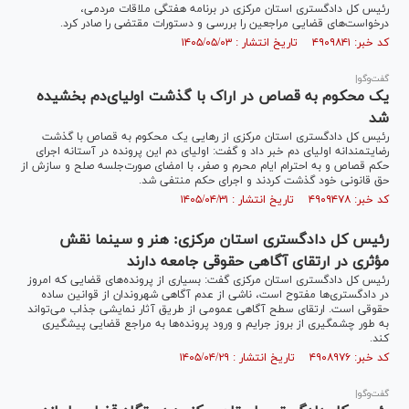
رئیس کل دادگستری استان مرکزی در برنامه هفتگی ملاقات مردمی،
درخواست‌های قضایی مراجعین را بررسی و دستورات مقتضی را صادر کرد.
کد خبر: ۴۹۰۹۸۴۱ تاریخ انتشار : ۱۴۰۵/۰۵/۰۳
گفت‌و‌گو|
یک محکوم به قصاص در اراک با گذشت اولیای‌دم بخشیده
شد
رئیس کل دادگستری استان مرکزی از رهایی یک محکوم به قصاص با گذشت
رضایتمندانه اولیای دم خبر داد و گفت: اولیای دم این پرونده در آستانه اجرای
حکم قصاص و به احترام ایام محرم و صفر، با امضای صورت‌جلسه صلح و سازش از
حق قانونی خود گذشت کردند و اجرای حکم منتفی شد.
کد خبر: ۴۹۰۹۴۷۸ تاریخ انتشار : ۱۴۰۵/۰۴/۳۱
رئیس کل دادگستری استان مرکزی: هنر و سینما نقش
مؤثری در ارتقای آگاهی حقوقی جامعه دارند
رئیس کل دادگستری استان مرکزی گفت: بسیاری از پرونده‌های قضایی که امروز
در دادگستری‌ها مفتوح است، ناشی از عدم آگاهی شهروندان از قوانین ساده
حقوقی است. ارتقای سطح آگاهی عمومی از طریق آثار نمایشی جذاب می‌تواند
به طور چشمگیری از بروز جرایم و ورود پرونده‌ها به مراجع قضایی پیشگیری
کند.
کد خبر: ۴۹۰۸۹۷۶ تاریخ انتشار : ۱۴۰۵/۰۴/۲۹
گفت‌و‌گو|