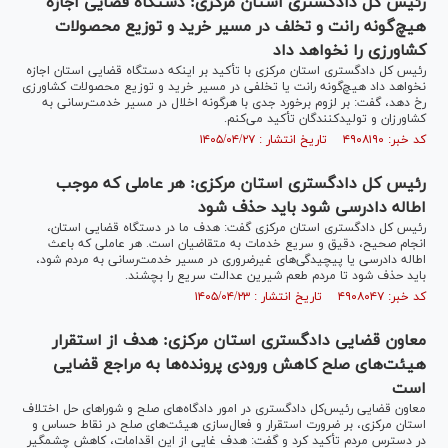
رئیس کل دادگستری استان مرکزی: دستگاه قضایی اجازه
هیچ‌گونه رانت و تخلف در مسیر خرید و توزیع محصولات
کشاورزی را نخواهد داد
رئیس کل دادگستری استان مرکزی با تأکید بر اینکه دستگاه قضایی استان اجازه
نخواهد داد هیچ‌گونه رانت یا تخلفی در مسیر خرید و توزیع محصولات کشاورزی
رخ دهد، گفت: بر لزوم برخورد جدی با هرگونه اخلال در مسیر خدمت‌رسانی به
کشاورزان و تولیدکنندگان تأکید می‌کنم.
کد خبر: ۴۹۰۸۱۹۰ تاریخ انتشار : ۱۴۰۵/۰۴/۲۷
رئیس کل دادگستری استان مرکزی: هر عاملی که موجب
اطاله دادرسی شود باید حذف شود
رئیس کل دادگستری استان مرکزی گفت: هدف ما در دستگاه قضایی استان،
انجام صحیح، دقیق و سریع خدمات به متقاضیان است. هر عاملی که باعث
اطاله دادرسی یا پیچیدگی‌های غیرضروری در مسیر خدمت‌رسانی به مردم شود،
باید حذف شود تا مردم طعم شیرین عدالت سریع را بچشند.
کد خبر: ۴۹۰۸۰۴۷ تاریخ انتشار : ۱۴۰۵/۰۴/۲۳
معاون قضایی دادگستری استان مرکزی: هدف از استقرار
هیئت‌های صلح کاهش ورودی پرونده‌ها به مراجع قضایی
است
معاون قضایی رئیس‌کل دادگستری در امور دادگاه‌های صلح و شورا‌های حل اختلاف
استان مرکزی، بر ضرورت استقرار و فعال‌سازی هیئت‌های صلح در نقاط حساس و
در دسترس مردم تأکید کرد و گفت: هدف غایی از این اقدامات، کاهش چشمگیر