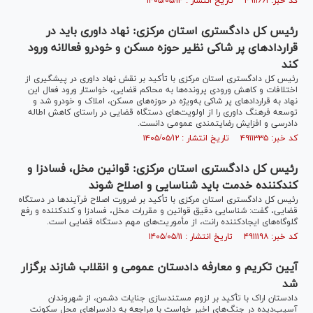
کد خبر: ۴۹۱۱۶۶۱ تاریخ انتشار : ۱۴۰۵/۰۵/۱۴
رئیس کل دادگستری استان مرکزی: نهاد داوری باید در
قرارداد‌های پر شاکی نظیر حوزه مسکن و خودرو فعالانه ورود
کند
رئیس کل دادگستری استان مرکزی با تأکید بر نقش نهاد داوری در پیشگیری از
اختلافات و کاهش ورودی پرونده‌ها به محاکم قضایی، خواستار ورود فعال این
نهاد به قراردادهای پر شاکی به‌ویژه در حوزه‌های مسکن، املاک و خودرو شد و
توسعه فرهنگ داوری را از اولویت‌های دستگاه قضایی در راستای کاهش اطاله
دادرسی و افزایش رضایتمندی عمومی دانست.
کد خبر: ۴۹۱۱۳۳۵ تاریخ انتشار : ۱۴۰۵/۰۵/۱۲
رئیس کل دادگستری استان مرکزی: قوانین مخل، فسادزا و
کندکننده خدمت باید شناسایی و اصلاح شوند
رئیس کل دادگستری استان مرکزی با تأکید بر ضرورت اصلاح فرآیندها در دستگاه
قضایی، گفت: شناسایی دقیق قوانین و مقررات مخل، فسادزا و کندکننده و رفع
گلوگاه‌های ایجادکننده رانت، از مأموریت‌های مهم دستگاه قضایی است.
کد خبر: ۴۹۱۱۱۹۸ تاریخ انتشار : ۱۴۰۵/۰۵/۱۱
آیین تکریم و معارفه دادستان عمومی و انقلاب شازند برگزار
شد
دادستان اراک با تأکید بر لزوم مستندسازی جنایات دشمن، از شهروندان
آسیب‌دیده در جنگ‌های اخیر خواست با مراجعه به دادسراهای محل سکونت