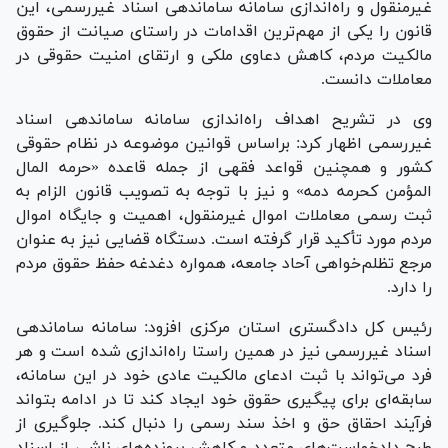
غیرمنقول و راه‌اندازی سامانه ساماندهی اسناد غیررسمی، این
قانون را یکی از مهم‌ترین اقدامات در راستای صیانت از حقوق
مالکیت مردم، کاهش دعاوی ملکی و ارتقای امنیت حقوقی در
معاملات دانست.
وی در تشریح اهداف راه‌اندازی سامانه ساماندهی اسناد
غیررسمی اظهار کرد: براساس قوانین موضوعه در نظام حقوقی
کشور و همچنین قواعد فقهی از جمله قاعده «حرمه المال
المؤمن کحرمه دمه» و نیز با توجه به تصویب قانون الزام به
ثبت رسمی معاملات اموال غیرمنقول، اهمیت و جایگاه اموال
مردم مورد تأکید قرار گرفته است. دستگاه قضایی نیز به عنوان
مرجع تظلم‌خواهی آحاد جامعه، همواره دغدغه حفظ حقوق مردم
را دارد.
رئیس کل دادگستری استان مرکزی افزود: سامانه ساماندهی
اسناد غیررسمی نیز در همین راستا راه‌اندازی شده است و هر
فرد می‌تواند با ثبت ادعای مالکیت عادی خود در این سامانه،
سابقه‌ای برای پیگیری حقوق خود ایجاد کند تا در ادامه بتواند
فرآیند احقاق حق و اخذ سند رسمی را دنبال کند. جلوگیری از
طرح دادخواست‌های متعدد و کاهش پرونده‌های ناشی از اسناد