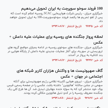
100 فروند سوخو سوپرجت به ایران تحویل می‌دهیم
خبرگزاری میزان - رئیس شرکت هواپیمایی SCAC روسیه اعلام کرده است که
پس از لغو تحریم ها یکصد فروند سوخوسوپرجت-100 به ایران تحویل خواهد
داد.
کد خبر: ۹۶۱۴۵ تاریخ انتشار : ۱۳۹۴/۰۸/۱۷
لحظه پرواز جنگنده های روسیه برای عملیات علیه داعش +
عکس
خبرگزاری میزان -جنگنده های سوخوی روسیه در ادامه بمباران مواضع گروه های
تروریستی در سوریه، برای آغاز عملیات جدیدی علیه داعش از پایگاه هوایی در
بند لاذقیه به پرواز در آمدند.
کد خبر: ۹۴۳۱۲ تاریخ انتشار : ۱۳۹۴/۰۸/۱۲
گاف صهیونیست ها و واکنش هزاران کاربر شبکه های
اجتماعی در جهان + عکس
خبرگزاری میزان - نیروی هوایی کابینه نظامی رژیم صهیونیستی برای آنکه
سهمی در جشن سالانه "هالووین" داشته باشد، عکسی را در صفحه رسمی فیس
بوک خود منتشر کرد که به سوژه خنده جهانیان تبدیل شد. آن ها طرح کلی یک
جنگنده معروف روسیه را در کدو تنبل هالووین حکاکی کرده بودند.
کد خبر: ۹۳۸۲۷ تاریخ انتشار : ۱۳۹۴/۰۸/۱۱