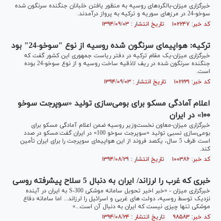
خبرگزاری میزان-بالگردهای روسیه به منظور یافتن خلبانان جنگنده سرنگون شده
سوخو-24 در مرزهای سوریه و ترکیه به پرواز درآمدند.
کد خبر: ۱۰۲۲۴۷ تاریخ انتشار : ۱۳۹۴/۰۹/۰۳
ترکیه: هواپیمای سرنگون شده روسیه از نوع "سوخو-24" بود
خبرگزاری میزان-یک مقام ترکیه در دفتر ریاست جمهوری این کشور گفت که
جنگنده سرنگون شده در ریف لاذقیه ساخت روسیه و از نوع سوخو-24 بوده
است.
کد خبر: ۱۰۲۲۳۱ تاریخ انتشار : ۱۳۹۴/۰۹/۰۳
اعلام آمادگی مسکو برای بومی‌سازی تولید «سوپرجت‌ سوخو
۱۰۰» در ایران
خبرگزاری میزان-معاون نخست‌وزیر روسیه ضمن اعلام آمادگی مسکو برای
بومی‌سازی نسبی تولید «سوپرجت سوخو 100» در ایران گفت:مسکو در صدد
است ظرف 5 سال، یکصد فروند از این هواپیمای سوپرجت را برای ایران تأمین
کند.
کد خبر: ۱۰۰۳۸۶ تاریخ انتشار : ۱۳۹۴/۰۸/۲۹
خبری که غرب را لرزاند/ ایران به دنبال 5 سلاح پیشرفته روسی
خبرگزاری میزان - «خبر اخیر تحویل سامانه موشکی S-300 به ایران در آینده
نزدیک توسط روسیه، دولت های غربی و اسرائیل را لرزاند... اما سامانه دفاع
موشکی تنها چیزی نیست که ایران به دنبال آن است...»
کد خبر: ۹۸۵۸۳ تاریخ انتشار : ۱۳۹۴/۰۸/۲۴