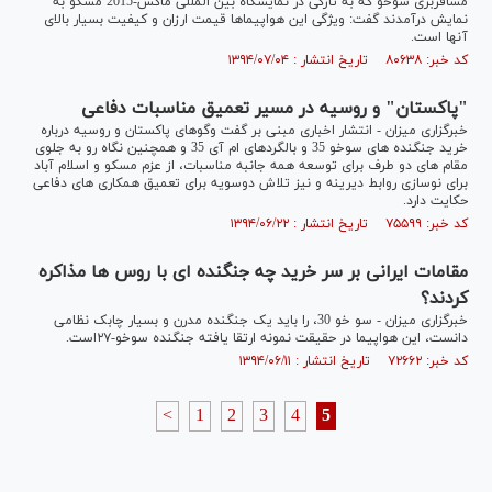
مسافربری سوخو که به تازگی در نمایشگاه بین المللی ماکس-2015 مسکو به
نمایش درآمدند گفت: ویژگی این هواپیماها قیمت ارزان و کیفیت بسیار بالای
آنها است.
کد خبر: ۸۰۶۳۸ تاریخ انتشار : ۱۳۹۴/۰۷/۰۴
"پاکستان" و روسیه در مسیر تعمیق مناسبات دفاعی
خبرگزاری میزان - انتشار اخباری مبنی بر گفت وگوهای پاکستان و روسیه درباره
خرید جنگنده های سوخو 35 و بالگردهای ام آی 35 و همچنین نگاه رو به جلوی
مقام های دو طرف برای توسعه همه جانبه مناسبات، از عزم مسکو و اسلام آباد
برای نوسازی روابط دیرینه و نیز تلاش دوسویه برای تعمیق همکاری های دفاعی
حکایت دارد.
کد خبر: ۷۵۵۹۹ تاریخ انتشار : ۱۳۹۴/۰۶/۲۲
مقامات ایرانی بر سر خرید چه جنگنده ای با روس ها مذاکره
کردند؟
خبرگزاری میزان - سو خو 30، را باید یک جنگنده مدرن و بسیار چابک نظامی
دانست، این هواپیما در حقیقت نمونه ارتقا یافته جنگنده سوخو-۲۷است.
کد خبر: ۷۲۶۶۲ تاریخ انتشار : ۱۳۹۴/۰۶/۱۱
<
1
2
3
4
5