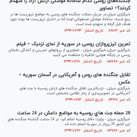
جنگنده‌های روسی کدام سامانه موشکی ارتش آزاد را منهدم
کردند؟+ تصاویر
خبرگزاری میزان-در جریان حملات جنگنده های روسی به مواضع تروریست ها در
پنج شنبه، سامانه موشکی ضدهوائی اوسا که در اختیار تروریست ها بوده مورد
هدف قرار گرفه و منهدم شده است.
کد خبر: ۸۸۱۰۳ تاریخ انتشار : ۱۳۹۴/۰۷/۲۴
تمرین تیزپروازان روسی در سوریه از نمای نزدیک + فیلم
خبرگزاری میزان-خبرگزاری میزان - تصاویری از پروازهای تمرینی و آمادگی خلبانان
روسی در پایگاه هوایی لاذقیه را مشاهده می کنید.
کد خبر: ۸۵۷۸۸ تاریخ انتشار : ۱۳۹۴/۰۷/۱۸
تقابل جنگنده های روس و آمریکایی در آسمان سوریه +
عکس
خبرگزاری میزان - نزدیکترین تقابل جنگنده های ارتش روسیه با جت های
آمریکایی در تصویربرداری از رادار نظامی مشخص است.
کد خبر: ۸۴۶۱۷ تاریخ انتشار : ۱۳۹۴/۰۷/۱۴
20 حمله جت هاي روسيه به مواضع داعش در 24 ساعت
خبرگزاری میزان - وزارت دفاع روسيه اعلام کرد: در 24 ساعت گذشته جنگنده هاي
اين کشور 20 پرواز در سوريه انجام داده اند.
کد خبر: ۸۳۷۸۲ تاریخ انتشار : ۱۳۹۴/۰۷/۱۲