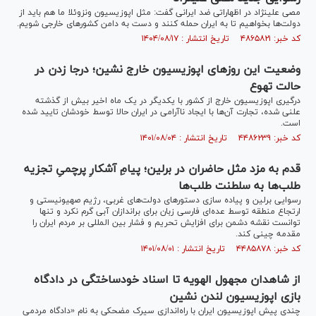
مصی علینژاد در اظهاراتی ضد ایرانی گفت: مثل اپوزیسیون ونزوئلا ما هم باید از
دولت‌ها بخواهیم تا به ایران حمله کنند و دست به دامن کشورهای خارجی شویم.
کد خبر: ۴۸۶۵۸۲۱ تاریخ انتشار : ۱۴۰۴/۰۸/۱۷
وضعیت این روزهای اپوزیسیون خارج نشین؛ درجا زدن در
حالت تهوع
درگیری اپوزیسیون خارج از کشور با یکدیگر در یک ماه اخیر بیش از گذشته
علنی شده، تجارت آن‌ها با ایجاد ناآرامی در ایران حالا توسط خودشان تایید شده
است.
کد خبر: ۴۴۸۶۲۳۹ تاریخ انتشار : ۱۴۰۱/۰۸/۰۴
قدم به مزد مثل حاضران در برلین؛ پیامِ آشکارِ پرچمیِ تجزیه
طلب‌ها به سلطنت طلب‌ها
رسوایی برلین و پیاده سازی دستورهای دولت‌های غربی، رژیم صهیونیستی و
ارتجاع منطقه‌ توسط عده‌ای فارسی زبان برای براندازان آبی گرم نکرد و تنها
توانست نقشه دشمن برای افزایش تحریم و فشار بین المللی بر مردم ایران را
مقدمه چینی کند.
کد خبر: ۴۴۸۵۸۷۸ تاریخ انتشار : ۱۴۰۱/۰۸/۰۱
از شاهدان مجهول الهویه تا اسناد خودساختگی در دادگاه
بازی اپوزیسیون لندن نشین
چندی پیش اپوزیسیون ایران با راه‌اندازی سیرک مضحکی به نام «دادگاه مردمی