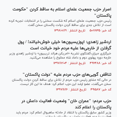
اصرار حزب جمعیت علمای اسلام به ساقط کردن "حکومت
پاکستان"
رئیس حزب جمعیت علمای اسلام که شکست سختی را در انتخابات تجربه کرده
است از تلاش جدی برای ساقط کردن دولت پاکستان سخن گفت.
کد خبر: ۵۰۷۸۳۵ تاریخ انتشار : ۱۳۹۸/۰۱/۱۹
اردشیر زاهدی: اپوزیسیون‌ها خیلی خوش‌خیالند! / پول
گرفتن از خارجی‌ها علیه مردم خود خیانت است
خبرگزاری میزان-گفتگوی نشریه «امریکن هرالد تریبیون» با اردشیر زاهدی وزیر
خارجه دوره پهلوی دوم و داماد شاه مخلوع را مشاهده می‌کنید.
کد خبر: ۴۹۶۴۸۸ تاریخ انتشار : ۱۳۹۷/۱۲/۰۴
تناقض گویی‌های حزب مردم علیه "دولت پاکستان"
در حالی که مشاور رئیس حزب مردم از تلاش برای ساقط کردن دولت پاکستان
سخن می‌گفت، عضو ارشد این حزب اعلام کرد: هدف ما این کار نیست.
کد خبر: ۴۹۱۵۸۷ تاریخ انتشار : ۱۳۹۷/۱۱/۱۶
حزب مردم: "عمران خان" وضعیت فعالیت داعش در
پاکستان را اعلام کند
وزیر کشور سابق پاکستان با انتقاد از حادثه ساهیوال اعلام کرد: مردم باید
فعالیت یا عدم فعالیت داعش در پاکستان را بدانند.