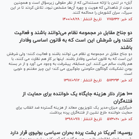
آبان» در لندن با ارائه مستنداتی که از نظر حقوقی زیرسؤال است و همچنین
دعوت از شاهدانی که هویت و چهره آن‌ها مشخص نبود، تلاش کردند تا در این
سیرک، سران کشورمان را محاکمه کنند.
کد خبر: ۷۷۵۲۳۲ تاریخ انتشار : ۱۴۰۰/۰۸/۲۸
دو جناح مقابل در مجموعه نظام می‌توانند باشند و فعالیت
کنند؛ ولی شرطش این است که به قانون اساسی وفادار
باشند
دو جناح مقابل در مجموعه ی نظام می توانند باشند و فعالیت کنند؛ ولی شرطش
این است که به قانون اساسی وفادار باشند. اینها بر کارِ هم نظارت می کنند، با
هم رقابت سالم می کنند. این مسابقه، پیشرفت به وجود می آورد و از در بسته
بودنِ تشکیلات گوناگون حکومتی جلوگیری می کند؛ این چیز مغتنم و خوبی
است.
کد خبر: ۵۷۳۲۹۴ تاریخ انتشار : ۱۳۹۸/۰۹/۱۲
۱۰۰ هزار دلار هزینه جایگاه یک خواننده برای حمایت از
فتنه‌گران
خبرگزاری میزان-مدیر یک تلویزیون معاند از هزینه گسترده ضد انقلاب برای
حمایت خواننده خارج نشین از فتنه‌گران پرده برداشت.
کد خبر: ۵۷۳۰۲۰ تاریخ انتشار : ۱۳۹۸/۰۹/۱۱
روسیه: آمریکا در پشت پرده بحران سیاسی بولیوی قرار دارد