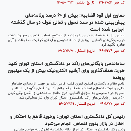
کد خبر: ۴۹۰۲۶۵۴ تاریخ انتشار : ۱۴۰۵/۰۳/۲۳
معاون اول قوه قضاییه: بیش از ۶۰ درصد برنامه‌های
پیش‌بینی شده در سند تحول و تعالی ظرف دو سال گذشته
اجرایی شده است
معاون اول قوه قضاییه در جریان بازدید از مجتمع قضایی قدس بر ضرورت دقت
در رسیدگی‌های قضایی، پرهیز از اطاله دادرسی و ارتقای کیفیت تحقیقات و آرای
صادره تأکید کرد.
کد خبر: ۴۹۰۲۲۷۹ تاریخ انتشار : ۱۴۰۵/۰۳/۲۰
ساماندهی بایگانی‌های راکد در دادگستری استان تهران کلید
خورد/ هدف‌گذاری برای آرشیو الکترونیک بیش از یک میلیون
پرونده
قائم مقام دادگستری استان تهران گفت: گامی بلند در جهت آزادسازی فضا‌های
اداری و هوشمندسازی اسناد با هدف رفع چالش کمبود فضای نگهداری اسناد و
تسریع در دسترسی به سوابق قضایی، طرح جامع ساماندهی و الکترونیکی کردن
۶۰ درصد از بایگانی‌های راکد دادگستری استان تهران وارد فاز عملیاتی شد.
کد خبر: ۴۹۰۱۸۷۷ تاریخ انتشار : ۱۴۰۵/۰۳/۱۹
رئیس کل دادگستری استان تهران: برخورد قاطع با احتکار و
اخلال در بازار بدون اغماض انجام می‌شود
رئیس کل دادگستری استان تهران از ابلاغ بخشنامه نظارتی به مراجع قضایی