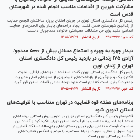
مشارکت خیرین از اقدامات مناسب انجام شده در شهرستان
قدس است
رئیس کل دادگستری استان تهران در جریان افتتاح پروژه ساختمان انجمن حمایت
از زندانیان شهرستان قدس گفت: ایجاد درآمد‌های پایدار برای انجمن‌های حمایت،
اقدامی مفید برای حل مشکلات معیشتی خانواده مددجویان دانست.
کد خبر: ۴۹۰۳۷۲۳ تاریخ انتشار : ۱۴۰۵/۰۳/۲۹
دیدار چهره به چهره و استماع مسائل بیش از ۵۰۰۰ مددجو/
آزادی ۱۷۵ زندانی در بازدید رئیس کل دادگستری استان
تهران از زندان اوین
رئیس کل دادگستری استان تهران گفت: استفاده از نهاد‌های ارفاقی، نظارت
الکترونیک و جلوگیری از بازداشت‌های غیرضروری از محور‌های اصلی مدیریت
جمعیت کیفری است که لازم است مورد توجه تمامی قضات استان قرار گیرد.
کد خبر: ۴۹۰۳۳۹۳ تاریخ انتشار : ۱۴۰۵/۰۳/۲۷
برنامه‌های هفته قوه قضاییه در تهران متناسب با ظرفیت‌های
استان تدوین شود
قائم‌مقام رئیس کل دادگستری استان تهران بر تدوین برش استانی برنامه‌های
هفته قوه قضاییه متناسب با ظرفیت‌ها استان تهران تاکید کرد و گفت: این
مناسبت فرصت مغتنمی برای تبیین دستاورد‌های پنج‌ساله دستگاه قضایی در
دوره تحول و تعالی، تقویت ارتباط مستقیم با مردم و انعکاس فعالیت‌های
دادگستری استان تهران است.