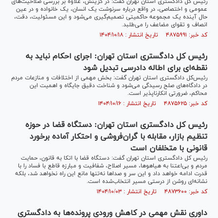
رئیس کل دادگستری استان تهران گفت: در گزینش، علاوه بر بررسی صلاحیت‌های
عمومی و اختصاصی، در واقع درباره سرنوشت یک انسان، یک خانواده و در عین
حال آینده یک مجموعه حاکمیتی تصمیم‌گیری می‌شود و این مسئولیت، دقت،
انصاف و تقوای مضاعف را می‌طلبد.
کد خبر: ۴۸۷۵۹۹۱ تاریخ انتشار : ۱۴۰۴/۱۰/۱۸
رئیس کل دادگستری استان تهران: اجرای احکام نباید به
نقطه‌ای برای اطاله دادرسی تبدیل شود
رئیس‌کل دادگستری استان تهران گفت: بخش مهمی از اختلافات و منازعات مردم
در دادگاه‌های صلح رسیدگی می‌شود و شناخت دقیق جایگاه و اهمیت این
محاکم، ضرورتی انکارناپذیر است.
کد خبر: ۴۸۷۵۶۲۵ تاریخ انتشار : ۱۴۰۴/۱۰/۱۶
رئیس کل دادگستری استان تهران: دستگاه قضا در حوزه
تنظیم بازار، مقابله با گران‌فروشی و احتکار آماده برخورد
قانونی با متخلفان است
رئیس کل دادگستری استان تهران گفت: دستگاه قضا با اتکا به قانون، حمایت
مردم و بی‌اعتنا به هیاهوها، مسیر اصلاح، شفافیت و مبارزه قاطع با فساد را با
قدرت ادامه خواهد داد و این سر و صدا‌ها نه‌تنها مانع این راه نخواهد شد، بلکه
نشانه‌ای روشن از درستی مسیر انتخاب‌شده است.
کد خبر: ۴۸۷۳۶۰۰ تاریخ انتشار : ۱۴۰۴/۱۰/۰۳
داوری نقش مهمی در کاهش ورودی پرونده‌ها به دادگستری