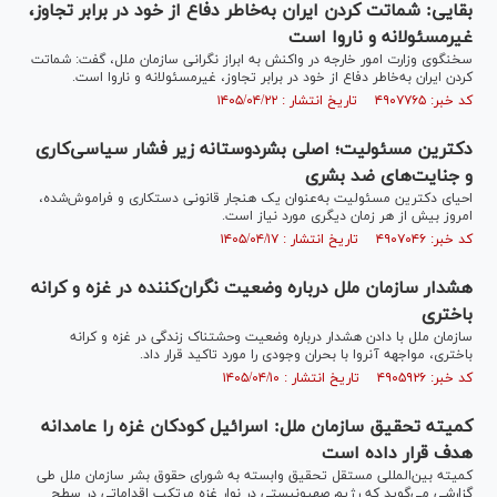
بقایی: شماتت کردن ایران به‌خاطر دفاع از خود در برابر تجاوز،
غیرمسئولانه و ناروا است
سخنگوی وزارت امور خارجه در واکنش به ابراز نگرانی سازمان ملل، گفت: شماتت
کردن ایران به‌خاطر دفاع از خود در برابر تجاوز، غیرمسئولانه و ناروا است.
کد خبر: ۴۹۰۷۷۶۵ تاریخ انتشار : ۱۴۰۵/۰۴/۲۲
دکترین مسئولیت؛ اصلی بشردوستانه زیر فشار سیاسی‌کاری
و جنایت‌های ضد بشری
احیای دکترین مسئولیت به‌عنوان یک هنجار قانونی دستکاری و فراموش‌شده،
امروز بیش از هر زمان دیگری مورد نیاز است.
کد خبر: ۴۹۰۷۰۴۶ تاریخ انتشار : ۱۴۰۵/۰۴/۱۷
هشدار سازمان ملل درباره وضعیت نگران‌کننده در غزه و کرانه
باختری
سازمان ملل با دادن هشدار درباره وضعیت وحشتناک زندگی در غزه و کرانه
باختری، مواجهه آنروا با بحران وجودی را مورد تاکید قرار داد.
کد خبر: ۴۹۰۵۹۲۶ تاریخ انتشار : ۱۴۰۵/۰۴/۱۰
کمیته تحقیق سازمان ملل: اسرائیل کودکان غزه را عامدانه
هدف قرار داده است
کمیته بین‌المللی مستقل تحقیق وابسته به شورای حقوق بشر سازمان ملل طی
گزارشی می‌گوید که رژیم صهیونیستی در نوار غزه مرتکب اقداماتی در سطح