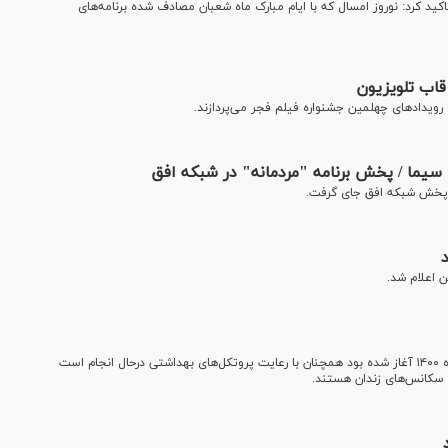
د کرد: نوروز امسال که با ایام مبارک ماه شعبان مصادف شده برنامه‌های
قاب تلویزیون
رویداد‌های چهلمین جشنواره فیلم فجر می‌پردازند.
سیما / پخش برنامه "مردمانه" در شبکه افق
ل پخش شبکه افق جای گرفت.
تصویربرداری «آتش سرد» با نام قبلی «شب بیدار» که از ۱۹ تیرماه ۱۴۰۰ آغاز شده بود همچنان با رعایت پروتکل‌های بهداشتی درحال انجام است
 سکانس‌های زندان هستند.