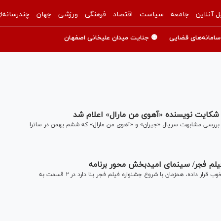
ل آنلاین
جامعه
سیاست
اقتصاد
فرهنگی
ورزشی
جهان
چندرسانه‌ا
سامانه‌های قضایی
🟡 جنایت میدان علیخانی اصفهان
کایت نویسنده «آهوی من مارال» اعلام شد
بررسی مشابهت سریال «جیران» و «آهوی من مارال» که ششم بهمن در ساترا
فیلم فجر/ سینمای امیدبخش محور برنامه
با توجه به اینکه «بسته پیشنهادی» رویکرد خود را راهنمای حال خوب قرار داده، همزمان با شروع جشنواره فیلم فجر بنا دارد در ۲ قسمت به