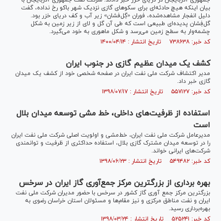
جمهوری آذربایجان در دریای خزر خبر دادند. شرکت نفت جمهوری آذربایجان با
بیان اینکه هیچ حادثه‌ای برای سکو‌های گازی نزدیک شهر باکو رخ نداده، گفت
دلیل انفجار مشاهده‌شده، فوران «گِل‌فشان» زیر آب و کف دریای خزر بود.
گل‌فِشان پدیده‌‏ای طبیعی است که طی آن گل‏ و لای از زیر زمین به شکل
چشمه‌وار به سطح زمین می‌رسد و شکل ماهوری به خود می‏‌گیرد.
کد خبر: ۷۳۸۶۳۸ تاریخ انتشار : ۱۴۰۰/۰۴/۱۴
کشف یک میدان عظیم گازی در جنوب ایران
مدیر اکتشاف شرکت ملی نفت ایران در صفحه شخصی خود از کشف یک میدان
گازی خبر داد.
کد خبر: ۵۵۷۱۲۷ تاریخ انتشار : ۱۳۹۸/۰۷/۱۷
استفاده از ظرفیت‌های داخلی، خط‌ مشی توسعه میدان بلال
است
مدیرعامل شرکت ملی نفت ایران، خط‌مشی و اولویت اصلی شرکت ملی نفت ایران
را در توسعه میدان مشترک گازی بلال، استفاده حداکثری از ظرفیت و توانمندی
شرکت‌های ایرانی خواند.
کد خبر: ۵۴۹۴۸۲ تاریخ انتشار : ۱۳۹۸/۰۶/۲۳
بهره برداری از بزرگترین مرکز جمع‌آوری گاز ایران در سرخس
بزرگترین مرکز جمع آوری گاز کشور در سرخس با حضور مدیران شرکت ملی نفت
ایران و نفت مناطق مرکزی و نیز مقام‌ها و مسئولان استان خراسان رضوی به
بهره‌برداری رسید.
کد خبر: ۵۲۵۲۴۱ تاریخ انتشار : ۱۳۹۸/۰۳/۲۴