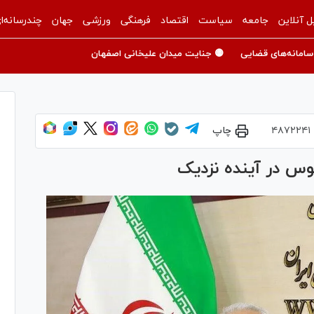
ل آنلاین
جامعه
سیاست
اقتصاد
فرهنگی
ورزشی
جهان
چندرسانه‌ا
سامانه‌های قضایی
🟡 جنایت میدان علیخانی اصفهان
۴۸۷۲۲۴۱
چاپ
توس در آینده نزدیک