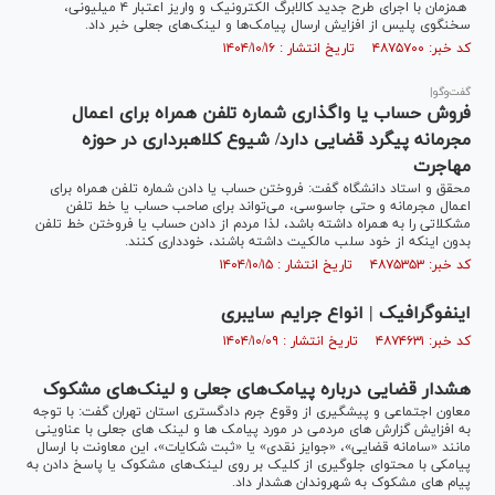
همزمان با اجرای طرح جدید کالابرگ الکترونیک و واریز اعتبار ۴ میلیونی،
سخنگوی پلیس از افزایش ارسال پیامک‌ها و لینک‌های جعلی خبر داد.
کد خبر: ۴۸۷۵۷۰۰ تاریخ انتشار : ۱۴۰۴/۱۰/۱۶
گفت‌وگو|
فروش حساب یا واگذاری شماره تلفن همراه برای اعمال
مجرمانه پیگرد قضایی دارد/ شیوع کلاهبرداری در حوزه
مهاجرت
محقق و استاد دانشگاه گفت: فروختن حساب یا دادن شماره تلفن همراه برای
اعمال مجرمانه و حتی جاسوسی، می‌تواند برای صاحب حساب یا خط تلفن
مشکلاتی را به همراه داشته باشد، لذا مردم از دادن حساب یا فروختن خط تلفن
بدون اینکه از خود سلب مالکیت داشته باشند، خودداری کنند.
کد خبر: ۴۸۷۵۳۵۳ تاریخ انتشار : ۱۴۰۴/۱۰/۱۵
اینفوگرافیک | انواع جرایم سایبری
کد خبر: ۴۸۷۴۶۳۱ تاریخ انتشار : ۱۴۰۴/۱۰/۰۹
هشدار قضایی درباره پیامک‌های جعلی و لینک‌های مشکوک
معاون اجتماعی و پیشگیری از وقوع جرم دادگستری استان تهران گفت: با توجه
به افزایش گزارش های مردمی در مورد پیامک ها و لینک های جعلی با عناوینی
مانند «سامانه قضایی»، «جوایز نقدی» یا «ثبت شکایات»، این معاونت با ارسال
پیامکی با محتوای جلوگیری از کلیک بر روی لینک‌های مشکوک یا پاسخ دادن به
پیام های مشکوک به شهروندان هشدار داد.