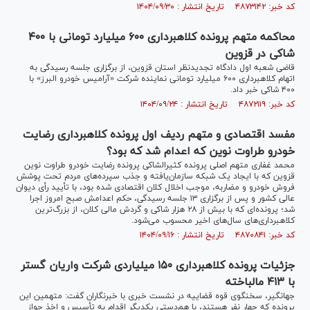
کد خبر: ۴۸۷۳۱۴۲ تاریخ انتشار : ۱۴۰۴/۰۹/۳۰
محاکمه متهم پرونده کلاهبرداری ۶۰۰ میلیارد تومانی با ۴۰۰
شاکی در قزوین
قاضی شعبه اول دادگاه تجدیدنظر استان قزوین، از برگزاری جلسه رسیدگی به
اتهام کلاهبرداری ۶۰۰ میلیارد تومانی نماینده شرکت «آرامیس خودرو البرز» با
۴۰۰ شاکی خبر داد.
کد خبر: ۴۸۷۲۱۱۹ تاریخ انتشار : ۱۴۰۴/۰۹/۲۴
مفسد اقتصادی و متهم ردیف اول پرونده کلاهبرداری رضایت
خودرو طراوت نوین که اعدام شد که بود؟
محمد غفاری متهم اصلی پرونده کثیرالشاکی پرونده رضایت خودرو طراوت نوین
قزوین که با ایجاد یک شبکه سازمان‌یافته و جذب سپرده‌های مردم تحت پوشش
فروش خودرو و مضاربه، موجب اخلال کلان اقتصادی شده بود، با تأیید رأی دیوان
عالی کشور و پس از برگزاری ۱۳ جلسه رسیدگی، حکم اعدامش صبح امروز اجرا
شد؛ پرونده‌ای که با بیش از ۲۸ هزار شاکی و گردش مالی کلان، از بزرگ‌ترین
کلاهبرداری‌های سال‌های اخیر محسوب می‌شود.
کد خبر: ۴۸۷۰۸۴۱ تاریخ انتشار : ۱۴۰۴/۰۹/۱۶
جزئیات پرونده کلاهبرداری ۱۵۰ میلیاردی شرکت واریان گستر
با ۴۱۳ مالباخته
جهانگیر، سخنگوی قوه قضاییه در نشست خبری با خبرنگاران گفت: متهمین این
پرونده که چهار نفر هستند، با هم‌دستی یکدیگر اقدام به تأسیس و اخذ جواز