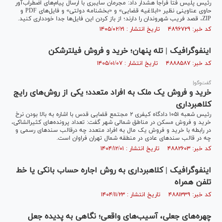
رئیس پلیس فتا فراجا هشدار داد: مجرمان سایبری با ارسال پیام‌های اضطراب‌آور
حاوی عناوینی نظیر «ابلاغیه قضایی» و «بخشنامه دولتی» و فایل‌های PDF و
ZIP، قصد فریب شهروندان را دارند؛ از باز کردن این فایل‌ها جدا خودداری کنید.
کد خبر: ۴۸۹۶۷۲۹ تاریخ انتشار : ۱۴۰۵/۰۲/۲۱
اینفوگرافیک | تله پنهان؛ خرید و فروش فیلترشکن
کد خبر: ۴۸۸۸۵۸۷ تاریخ انتشار : ۱۴۰۵/۰۱/۰۷
گفت‌وگو|
خرید و فروش یک ملک به افراد متعدد؛ یکی از روش‌های رایج
کلاهبرداری
رئیس شعبه ۱۰۵۱ دادگاه کیفری ۲ مجتمع قضایی قدس با اشاره به بالا بودن نرخ
خرید و فروش مسکن در مناطق شمالی شهر گفت: تعداد پرونده‌های کثیرالشاکی،
در رابطه با خرید و فروش یک مال به افراد متعدد چه درقالب سند‌های رسمی و
چه در قالب سندهای عادی در منطقه شمال تهران فراوان است.
کد خبر: ۴۸۸۲۶۰۳ تاریخ انتشار : ۱۴۰۴/۱۲/۰۱
اینفوگرافیک | کلاهبرداری به روش اجاره حساب بانکی یا خط
تلفن همراه
کد خبر: ۴۸۸۱۳۳۹ تاریخ انتشار : ۱۴۰۴/۱۱/۲۳
چهره‌های جعلی، آسیب‌های واقعی؛ نگاهی به پدیده جعل