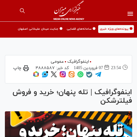
🟡 پرونده‌های ویژه خبری
🟡 سامانه‌های قضایی
🟡 جنایت میدان علیخانی اصفهان
اینفوگرافیک
عمومی
23:54
07 فروردين 1405
کد خبر:
۴۸۸۸۵۸۷
چاپ
اینفوگرافیک | تله پنهان؛ خرید و فروش
فیلترشکن