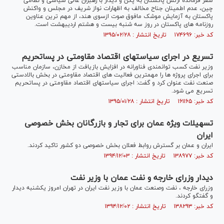
سفر فرمانده ارتش پاکستان به پکن و دیدار با رهبران عالی سیاسی و نظامی
چین، عدم اطمینان جناح مخالف به اظهارات نواز شریف در مجلس و واکنش
پاکستان به آزمایش موشک مافوق صوت ازسوی هند، از مهم ترین عناوین
روزنامه های پاکستان در روز سه شنبه بیست و هشتم اردیبهشت است.
کد خبر: ۱۷۴۶۹۶ تاریخ انتشار : ۱۳۹۵/۰۲/۲۸
تسریع در اجرای سیاستهای اقتصاد مقاومتی در پساتحریم
وزیر نفت کسب توانمندی فناورانه در افزایش بازیافت از مخازن، سازمان مناسب
برای اجرای پروژه ها را مهمترین فعالیت های اقتصاد مقاومتی در بخش بالادستی
صنعت نفت عنوان کرد و گفت: اجرای سیاستهای اقتصاد مقاومتی در پساتحریم
تسریع می شود.
کد خبر: ۱۶۱۱۶۵ تاریخ انتشار : ۱۳۹۵/۰۱/۲۸
تسهیلات ویژه عمان برای تجار و بازرگانان بخش خصوصی
ایران
ایران و عمان بر گسترش روابط فعلان بخش خصوصی دو کشور تاکید کردند.
کد خبر: ۱۳۸۹۷۷ تاریخ انتشار : ۱۳۹۴/۱۲/۰۳
دیدار وزرای خارجه و نفت عمان با وزیر نفت
وزرای خارجه ، نفت وصنعت عمان با وزیر نفت ایران در تهران امروز یکشنبه دیدار
و گفتگو کردند.
کد خبر: ۱۳۸۲۹۳ تاریخ انتشار : ۱۳۹۴/۱۲/۰۲