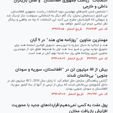
انتخابات "ریاست جمهوری افغانستان" و نقش بازیگران
داخلی و خارجی
ا مشخص شدن نامزدهای چهارمین دوره انتخابات ریاست جمهوری افغانستان،
این کشور دستخوش بحران، یک گام دیگر به انتخاباتی سرنوشت ساز نزدیک شد
و سووالی که کارشناسان مطرح می کنند این انتخابات تا چه حد واقعی و بیانگر
نظر تمامی مردم این کشور خواهد بود.
کد خبر: ۴۸۷۷۷۴ تاریخ انتشار : ۱۳۹۷/۱۱/۰۵
مهمترین عناوین "روزنامه های هند" در 9 آبان
هند و ایتالیا به دنبال مبارزه با تروریسم، تسهیل قوانین اسلحه هند برای
تشویق تولید بومی و شیو سنا: هند اول به هندوها تعلق دارد از مهمترین
عناوین خبری روزنامه های روز سه شنبه نهم آبان در هند است.
کد خبر: ۳۶۲۹۷۷ تاریخ انتشار : ۱۳۹۶/۰۸/۰۹
بیش از 40 میلیون تن در "افغانستان، سوریه و سودان
جنوبی" بی‌خانمان شدند
آژانس پناهندگان سازمان ملل اعلام کرد: تا پایان سال 2016، 40.3 میلیون نفر در
داخل کشورشان بی‌خانمان شدند که بیش از نیمی از آنها از سه کشور سوریه،
افغانستان و سودان جنوبی بودند.
کد خبر: ۳۲۰۹۹۶ تاریخ انتشار : ۱۳۹۶/۰۴/۰۷
پول مفت به کسی نمی‌دهیم/قراردادهای جدید با محوریت
افزایش بازیافت مخازن