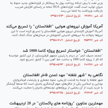
وزیر نفت با بیان اینکه پرداخت پول به پیمانکار در قراردادهای جدید منوط به
میزان تولید است گفت: قراردادهای HOA تماما در راستای افزایش ضریب
بازیافت وبرداشت به امضا می رسد.
کد خبر: ۲۲۸۶۱۰ تاریخ انتشار : ۱۳۹۵/۰۷/۱۳
آمریکا آموزش نیروهای هوایی "افغانستان" را تسریع می‌کند
آمریکا آموزش کارمندان نیروی هوایی افغانستان را تسریع کرده است تا این
نیروها بتوانند به نیروهای امنیتی کشورشان در میدان‌های جنگ کمک کنند.
کد خبر: ۲۱۵۳۲۷ تاریخ انتشار : ۱۳۹۵/۰۶/۰۹
"افغانستان" خواستار تسریع پروژه کاسا-1000 شد
"محمد حنیف اتمر" در دیدار با رئیس جمهور قرقیزستان، از این کشور خواسته
که کار 2 پروژه کاسا 1000 و ساخت خط آهن بین 5 کشور تسریع شود.
کد خبر: ۲۰۸۹۱۸ تاریخ انتشار : ۱۳۹۵/۰۵/۲۳
نگاهی به "شهر غلغله" مهد تمدن فاخر افغانستان
شهر غلغله با توجه به قدمت تاریخی، نحوه معماری و پایتخت فرمانروایان
بودایی و اسلامی یکی از مکان‌های مهم گردشگری بامیان است که صدها گردشگر
با خرید بلیت از آن بخشی از پروژه‌های توسعه‌ای بامیان را حمایت می‌کنند.
کد خبر: ۱۹۷۲۰۴ تاریخ انتشار : ۱۳۹۵/۰۴/۲۵
مهمترین عناوین "روزنامه های پاکستان" در 28 اردیبهشت