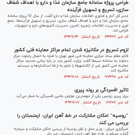
طراحی پروژه سامانه جامع سازمان غذا و دارو با اهداف شفاف
سازی، تسریع و تسهیل فرآینده
مدیر کل آمار و فناوری اطلاعات سازمان غذا و دارو گفت: از سال 92 پروژه سامانه
جامع سازمان غذا و دارو با اهداف شفاف سازی، تسریع و تسهیل فرآیندها، جمع
اوری و مدیریت اطلاعات زنجیره تامین، مدیریت کمبودهای دارو و تجهیزات
طراحی شد.
کد خبر: ۱۳۴۳۲۲ تاریخ انتشار : ۱۳۹۴/۱۱/۲۴
لزوم تسریع در مکانیزه شدن تمام مراکز معاینه فنی کشور
قائم مقام ستاد مرکزی معاینه فنی شهر تهران با اشاره به اتصال پایلوت مرکز
دماوند به سامانه سیمفا گفت: وزارت کشور باید در بازه زمانی محدود مراکز
معاینه فنی کشور غیر از کلانشهرها را ملزم به ارتقا استانداردها و سیستم
مکانیزه کند.
کد خبر: ۱۲۷۳۹۸ تاریخ انتشار : ۱۳۹۴/۱۱/۰۸
تاثیر افسردگی بر روند پیری
بروز پیری زودرس یکی از مهم‌ترین عوارض جانبی افسردگی به شمار می‌آید.
کد خبر: ۱۲۷۱۷۷ تاریخ انتشار : ۱۳۹۴/۱۱/۰۷
"روسیه" امکان مشارکت در خط آهن ایران- ارمنستان را
بررسی می کند
خبرگزاری میزان - وزیر حمل و نقل روسیه از بررسی امکان مشارکت و سرمایه
گذاری مسکو در طرح خط آهن ایران- ارمنستان خبر داد.