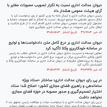
دیوان عدالت اداری نسبت به تکرار تصویب مصوبات مغایر با
آرای هیئت عمومی هشدار داد
رئیس دیوان عدالت اداری با ارسال نامه به وزیر کشور از وی درخواست کرد با
ابلاغ دستور مقتضی به مراجع ذی‌ربط، نسبت به اصلاح یا لغو مصوبات مشابه و
مشمول آرای هیئت عمومی دیوان عدالت اداری اقدام کنند تا از طرح شکایت و
ابطال مکرر این مصوبات در دیوان عدالت اداری جلوگیری شود.
کد خبر: ۴۹۰۹۸۰۴ تاریخ انتشار : ۱۴۰۵/۰۵/۰۳
دیوان عدالت اداری بر درج کامل متن دادخواست‌ها و لوایح
در سامانه خودکاربری وکلا تأکید کرد
معاون توسعه و مدیریت منابع دیوان عدالت اداری در نامه‌ای خطاب به رئیس
کانون وکلای دادگستری مرکز، بر ضرورت درج کامل متن دادخواست‌ها و لوایح
مربوط به پرونده‌های مطروحه در دیوان عدالت اداری در سامانه خودکاربری وکلا و
کارشناسان تأکید کرد.
کد خبر: ۴۹۰۳۲۳۵ تاریخ انتشار : ۱۴۰۵/۰۳/۲۶
در پی رای دیوان عدالت اداری؛ ساختار «ستاد ویژه
ساماندهی و راهبری فضای مجازی کشور» اصلاح شد/ ستاد
اختیار تصمیم‌گیری و صدور مصوبه در حوزه فضای مجازی
نخواهد داشت
درپی رای دیوان عدالت اداری و با درخواست دولت و موافقت رئیس جمهور بند ۲
تبصره‌ها ذیل ماده ۵ سند ایجاد «ستاد ویژه ساماندهی و راهبری فضای مجازی