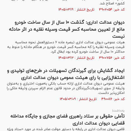
کشور» اصلاح شد.
کد خبر: ۴۹۰۲۰۵۴ تاریخ انتشار : ۱۴۰۵/۰۳/۱۹
دیوان عدالت اداری: گذشت ۱۰ سال از سال ساخت خودرو
مانع از تعیین محاسبه کسر قیمت وسیله نقلیه در اثر حادثه
نیست
هیات عمومی دیوان عدالت اداری تبصره ماده ۶ دستورالعمل نحوه محاسبه
قیمت وسیله نقلیه را که محاسبه کسر قیمت خودرو در هنگام حادثه را منوط به
حداکثر ۱۰ سال از ساخت خودرو کرده بود ابطال کرد.
کد خبر: ۴۹۰۰۷۵۶ تاریخ انتشار : ۱۴۰۵/۰۳/۱۲
ایجاد گشایش برای گیرندگان تسهیلات در طرح‌های تولیدی و
اشتغال‌زایی با رای هیئت عمومی دیوان عدالت اداری
هیئت عمومی دیوان عدالت اداری ارائه حساب بانکی به‌صورت اختیاری و به‌عنوان
وثیقه از سوی تسهیلات‌گیرندگان در حدود قانون عدم الزام سپردن وثیقه ملکی را
امکان‌پذیر دانست.
کد خبر: ۴۹۰۰۱۱۶ تاریخ انتشار : ۱۴۰۵/۰۳/۰۹
یادداشت|
تأملی حقوقی بر ستاد راهبری فضای مجازی و جایگاه مداخله
قضایی دیوان عدالت اداری
قاضی دیوان عدالت اداری در رابطه با دستور موقت صادر شده در مورد «ستاد ویژه