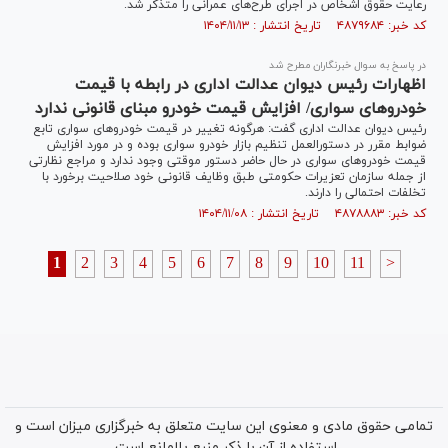
رعایت حقوق اشخاص در اجرای طرح‌های عمرانی را متذکر شد.
کد خبر: ۴۸۷۹۶۸۴ تاریخ انتشار : ۱۴۰۴/۱۱/۱۳
در پاسخ به سوال خبرنگاران مطرح شد
اظهارات رئیس دیوان عدالت ادارى در رابطه با قیمت
خودروهاى سوارى/ افزایش قیمت خودرو مبنای قانونی ندارد
رئیس دیوان عدالت اداری گفت: هرگونه تغییر در قیمت خودروهاى سوارى تابع
ضوابط مقرر در دستورالعمل تنظیم بازار خودرو سوارى بوده و در مورد افزایش
قیمت خودروهاى سوارى در حال حاضر دستور موقتی وجود ندارد و مراجع نظارتى
از جمله سازمان تعزیرات حکومتى طبق وظایف قانونى خود صلاحیت برخورد با
تخلفات احتمالى را دارند.
کد خبر: ۴۸۷۸۸۸۳ تاریخ انتشار : ۱۴۰۴/۱۱/۰۸
1
2
3
4
5
6
7
8
9
10
11
>
تمامی حقوق مادی و معنوی این سایت متعلق به خبرگزاری میزان است و
استفاده از آن با ذکر منبع بلامانع است.