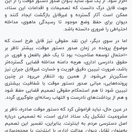
احراز شود. از یک سو، شاید بتوان صدور دستور موقت را از این
جهت قابل درک دانست که تصمیمات و اقدامات این ستاد،
ممکن است آثار گسترده و غیرقابل بازگشت ایجاد کنند و
دیوان برای حفظ وضع موجود تا رسیدگی ماهوی، مداخله
احتیاطی را ضروری دانسته باشد.
اما در سوی دیگر، این نقد حقوقی نیز قابل طرح است که
موضوع پرونده در زمان صدور دستور موقت، بیشتر ناظر بر
«احتمال توسعه صلاحیت» بود تا یک خطر بالفعل و فوری. در
حقوق دادرسی اداری، هرچه دامنه مداخله قضایی گسترده‌تر
باشد، ضرورت تبیین دقیق فوریت و خسارت غیرقابل جبران نیز
سنگین‌تر می‌شود. از همین رو، انتظار می‌رود در چنین
پرونده‌هایی، مبانی صدور دستور موقت با شفافیت بیشتری
تبیین شود تا هم استحکام حقوقی تصمیم قضایی حفظ شود
و هم از برداشت‌های نادرست و التهاب رسانه‌ای جلوگیری گردد.
در عین حال، نباید فراموش کرد که دستور موقت صادره، ناظر بر
مشروعیت تشکیل یک ستاد اداری است، نه تصمیمی درباره
اصل دسترسی مردم به اینترنت. بنابراین، تفسیر این تصمیم
به‌عنوان تقابل دیوان عدالت اداری با اینترنت یا محدودسازی