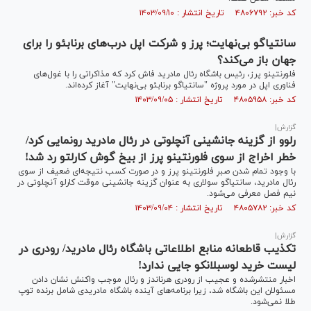
کد خبر: ۴۸۰۶۷۹۲ تاریخ انتشار : ۱۴۰۳/۰۹/۱۰
سانتیاگو بی‌نهایت؛ پرز و شرکت اپل درب‌های برنابئو را برای
جهان باز می‌کند؟
فلورنتینو پرز، رئیس باشگاه رئال مادرید فاش کرد که مذاکراتی را با غول‌های
فناوری اپل در مورد پروژه "سانتیاگو برنابئو بی‌نهایت" آغاز کرده‌اند.
کد خبر: ۴۸۰۵۹۵۸ تاریخ انتشار : ۱۴۰۳/۰۹/۰۵
گزارش|
رلوو از گزینه جانشینی آنچلوتی در رئال مادرید رونمایی کرد/
خطر اخراج از سوی فلورنتینو پرز از بیخ گوش کارلتو رد شد!
با وجود تمام شدن صبرِ فلورنتینو پرز و در صورت کسب نتیجه‌ای ضعیف از سوی
رئال مادرید، سانتیاگو سولاری به عنوان گزینه جانشینی موقت کارلو آنچلوتی در
نیم فصل معرفی می‌شود.
کد خبر: ۴۸۰۵۷۸۲ تاریخ انتشار : ۱۴۰۳/۰۹/۰۴
گزارش|
تکذیب قاطعانه منابع اطلاعاتی باشگاه رئال مادرید/ رودری در
لیست خرید لوسبلانکو جایی ندارد!
اخبار منتشرشده و عجیب از رودری هرناندز و رئال موجب واکنش نشان دادن
مسئولان این باشگاه شد، زیرا برنامه‌های آینده باشگاه مادریدی شامل برنده توپ
طلا نمی‌شود.