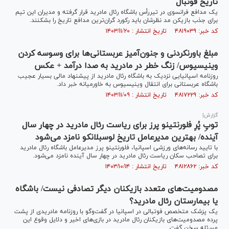
تاریخ فوتبال
یک مدافع فرانسوی در تیررأس باشگاه رئال مادرید قرار گرفته و مدیران این تیم
برای جذب بازیکن مد نظرشان باید رکورد گران‌ترین مدافع تاریخ را بشکنند.
کد خبر: ۴۸۱۹۰۳۹ تاریخ انتشار : ۱۴۰۳/۱۱/۲۰
مبلغ باورنکردنی و جنون‌آمیز عربستانی‌ها برای وسوسه کردن
وینیسیوس/ زنگ خطر در مادرید به صدا درآمد + عکس
روزنامه اسپانیایی نزدیک به باشگاه رئال مادرید از پیشنهاد مالی بسیار عجیب
باشگاه عربستانی برای انتقال وینیسیوس به خاورمیانه خبر داد.
کد خبر: ۴۸۱۷۲۲۹ تاریخ انتشار : ۱۴۰۳/۱۱/۰۹
گزارش|
توپِ پُرِ فلورنتینو پرز برای ریاست رئال مادرید در چهار سال
آینده/ بهترین مدیرعامل تاریخ لوسبلانکو نامزد می‌شود
با تایید رسانه‌های ورزشی اسپانیا، فلورنتینو پرز مدیرعامل باشگاه رئال مادرید
برای تصاحب سکان ریاست رئال مادرید در چهار سال آینده نامزد می‌شود.
کد خبر: ۴۸۱۲۸۶۲ تاریخ انتشار : ۱۴۰۳/۱۰/۱۴
مصدومیت‌های متعدد بازیکنان دیگر تصادفی نیست/ باشگاه
یا بیمارستان رئال مادرید؟
یک پزشک متخصص فوتبالی در اسپانیا در گفت‌وگو با روزنامه مادریدی از پشت
پرده مصدومیت‌های بازیکنان رئال مادرید در بازی‌های اخیر و دلایل وقوع این
مسئله سخن گفت.