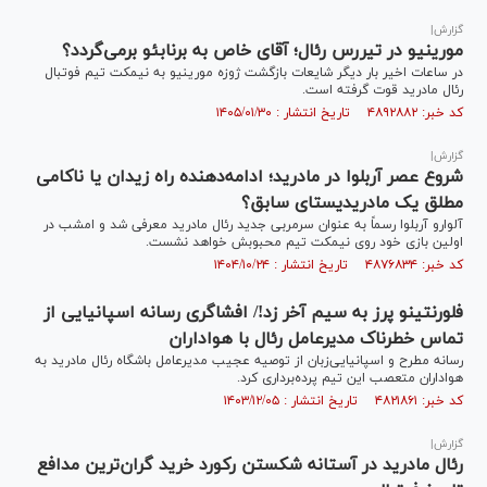
گزارش|
مورینیو در تیررس رئال؛ آقای خاص به برنابئو برمی‌گردد؟
در ساعات اخیر بار دیگر شایعات بازگشت ژوزه مورینیو به نیمکت تیم فوتبال
رئال مادرید قوت گرفته است.
کد خبر: ۴۸۹۲۸۸۲ تاریخ انتشار : ۱۴۰۵/۰۱/۳۰
گزارش|
شروع عصر آربلوا در مادرید؛ ادامه‌دهنده راه زیدان یا ناکامی
مطلق یک مادریدیستای سابق؟
آلوارو آربلوا رسماً به عنوان سرمربی جدید رئال مادرید معرفی شد و امشب در
اولین بازی خود روی نیمکت تیم محبوبش خواهد نشست.
کد خبر: ۴۸۷۶۸۳۴ تاریخ انتشار : ۱۴۰۴/۱۰/۲۴
فلورنتینو پرز به سیم آخر زد!/ افشاگری رسانه اسپانیایی از
تماس خطرناک مدیرعامل رئال با هواداران
رسانه مطرح و اسپانیایی‌زبان از توصیه عجیب مدیرعامل باشگاه رئال مادرید به
هواداران متعصب این تیم پرده‌برداری کرد.
کد خبر: ۴۸۲۱۸۶۱ تاریخ انتشار : ۱۴۰۳/۱۲/۰۵
گزارش|
رئال مادرید در آستانه شکستن رکورد خرید گران‌ترین مدافع