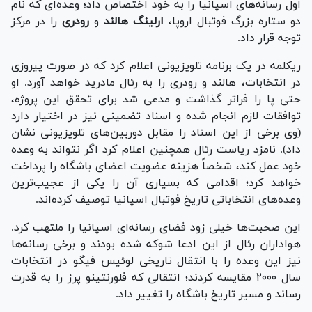
اول رسانه‌های اسپانیا را به خود اختصاص داد؛ وعده‌ای که نام
دو ستاره بزرگ فوتبال اروپا،
ارلینگ هالند
و
رودری
را در مرکز
توجه قرار داد.
ریکلمه در یک برنامه تلویزیونی اعلام کرد که در صورت پیروزی
در انتخابات، هالند و رودری را به رئال مادرید خواهد آورد. او
حتی پا را فراتر گذاشت و مدعی شد برای تحقق این پروژه،
توافقات لازم انجام شده و اسناد تضمینی نیز در اختیار دارد
(وی برخی از این اسناد را مقابل دوربین‌های تلویزیونی نشان
داد). نامزد ریاست رئال همچنین اعلام کرد اگر نتواند به وعده
خود عمل کند، شخصاً هزینه عضویت اعضای باشگاه را پرداخت
خواهد کرد؛ اقدامی که بسیاری آن را یکی از عجیب‌ترین
وعده‌های انتخاباتی تاریخ فوتبال اسپانیا توصیف کرده‌اند.
این صحبت‌ها خیلی زود فضای رسانه‌ای اسپانیا را ملتهب کرد.
هواداران رئال از این ادعا شوکه شده بودند و برخی رسانه‌ها
نیز این وعده را با انتقال تاریخی لوئیس فیگو در انتخابات
سال ۲۰۰۰ مقایسه کردند؛ انتقالی که فلورنتینو پرز را به قدرت
رساند و مسیر تاریخ باشگاه را تغییر داد.