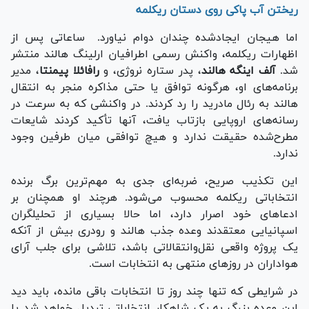
ریختن آب پاکی روی دستان ریکلمه
اما هیجان ایجادشده چندان دوام نیاورد. ساعاتی پس از
اظهارات ریکلمه، واکنش رسمی اطرافیان ارلینگ هالند منتشر
شد.
آلف اینگه هالند
، پدر ستاره نروژی، و
رافائلا پیمنتا
، مدیر
برنامه‌های او، هرگونه توافق یا حتی مذاکره منجر به انتقال
هالند به رئال مادرید را رد کردند. در واکنشی که به سرعت در
رسانه‌های اروپایی بازتاب یافت، آنها تأکید کردند شایعات
مطرح‌شده حقیقت ندارد و هیچ توافقی میان طرفین وجود
ندارد.
این تکذیب صریح، ضربه‌ای جدی به مهم‌ترین برگ برنده
انتخاباتی ریکلمه محسوب می‌شود. هرچند او همچنان بر
ادعا‌های خود اصرار دارد، اما حالا بسیاری از تحلیلگران
اسپانیایی معتقدند وعده جذب هالند و رودری بیش از آنکه
یک پروژه واقعی نقل‌وانتقالاتی باشد، تلاشی برای جلب آرای
هواداران در روز‌های منتهی به انتخابات است.
در شرایطی که تنها چند روز تا انتخابات باقی مانده، باید دید
این وعده بزرگ به یک شاهکار انتخاباتی تبدیل خواهد شد یا