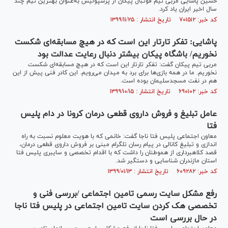
حسین پاشایی مربی تیم فوتبال پیکان از پرسپولیس به‌عنوان بهترین تیم چند
سال اخیر ایران یاد کرد.
کد خبر: ۷۰۱۵۱۲ تاریخ انتشار : ۱۳۹۹/۱۱/۲۵
پاشایی: تفکر تارتار این است که در هیچ مسابقه‌ای شکست
نخوریم/ باشگاه پیکان بیشتر دنبال رعایت عدالت بود
مربی تیم پیکان گفت: تفکر تارتار این است که در هیچ مسابقه‌ای شکست
نخوریم. ما در همه بازی‌ها برای برد به میدان می‌رویم. این کادر فنی پیش از این
هم در نفت مسجدسلیمان بوده است.
کد خبر: ۶۹۰۱۰۲ تاریخ انتشار : ۱۳۹۹/۱۰/۱۵
عامل تبلیغ و فروش داروی قطعی درمان کرونا در دام پلیس
فتا
معاون اجتماعی پلیس فتا ناجا گفت: خانمی که با هویت معلوم نسبت به راه
اندازی و تبلیغ کانالی در پیام رسان تلگرام مبنی بر فروش داروی قطعی درمان،
قصد کلاهبرداری از هموطنان را داشت که با اقدام تخصصی و سایبری پلیس فتا
استان مازندران شناسایی و دستگیر شد.
کد خبر: ۶۰۹۲۸۲ تاریخ انتشار : ۱۳۹۹/۰۱/۱۳
رفع مشکل سایت رسمی تامین اجتماعی /بررسی فنی و
تخصصی هک کردن سایت تامین اجتماعی در پلیس فتا ناجا
در حال بررسی است