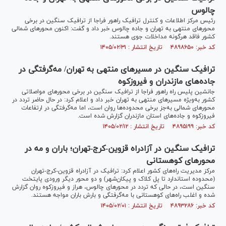
چالوس
رئیس مرکز اطلاعات و کنترل ترافیک راهور فراجا از ترافیک سنگین در برخی
محور‌های منتهی به تهران و جاده چالوس خبر داد و گفت: اکنون محور‌های شمالی
کشور فاقد هرگونه مداخلات جوی هستند.
کد خبر: ۴۸۹۸۶۵۰ تاریخ انتشار : ۱۴۰۵/۰۲/۳۱
ترافیک سنگین در مسیر‌های منتهی به تهران/ مه‌گرفتگی در
جاده‌های مازندران و فیروزکوه
جانشین پلیس راه راهور فراجا از ترافیک سنگین در برخی محور‌های مواصلاتی
کشور به‌ویژه مسیر‌های منتهی به تهران خبر داد و اعلام کرد: در حال حاضر تردد در
محور‌های شمالی به‌جز برخی محدوده‌ها روان است، اما مه‌گرفتگی در ارتفاعات
فیروزکوه و جاده‌های استان مازندران گزارش شده است.
کد خبر: ۴۸۹۵۱۹۹ تاریخ انتشار : ۱۴۰۵/۰۲/۱۲
ترافیک سنگین در آزادراه قزوین-کرج-تهران؛ باران و مه در
محور‌های کوهستانی
مرکز مدیریت راه‌های کشور اعلام کرد: ترافیک در آزادراه قزوین-کرج-تهران
(محدوده استاندارد تا پل کلاک و پیکان‌شهر) و دو محور دیگر ورودی پایتخت
سنگین است، در حالی که تردد در محور‌های چالوس، هراز و فیروزکوه روان گزارش
شده و اغلب راه‌های کوهستانی با مه‌گرفتگی و بارش باران مواجه هستند.
کد خبر: ۴۸۹۳۲۸۶ تاریخ انتشار : ۱۴۰۵/۰۲/۰۱