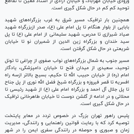
ورودی خیابان مهرآباد، و خیابان آزادی از استاد معین تا تقاطع
توحید کم کم در حال شکل گیری است.
همچنین بار ترافیک مسیر شرق به غرب بزرگراه‌های شهید
بابایی از بلوار هنگام تا پل امام علی (ع)، صدر ازبزرگراه شهید
صیاد شیرازی تا مدرس، شهید سلیمانی از امام علی (ع) تا پل
سید خندان و بزرگراه زین الدین از شمیران نو تا خیابان
شریعتی در حال شکل گرفتن است.
مسیر جنوب به شمال بزرگراه‌های نواب صفوی از چراغی تا تونل
توحید، سعیدی از میدان فتح تا خیابان دامپزشکی، یادگار
امام (ره) از خیابان حبیب الله تا حکیم، بسیج بالاتر ازسه راه
افسریه تا قصر فیروزه و بزرگراه شیخ فضل الله نوری از پل جناح
تا پل جلال آل احمد و بزرگراه امام علی (ع) از شهید رئیسی تا
محلاتی و در ادامه از گلشن دوست تا خیابان طاهرخانی ترافیک
در حال شکل گیری است.
پلیس راهور تهران بزرگ در خصوص تردد در معابر پایتخت
توصیه کرد که با رعایت قوانین راهنمایی و رانندگی، مدیریت
زمان و صبوری و حوصله در رانندگی سفری ایمن را در شهر