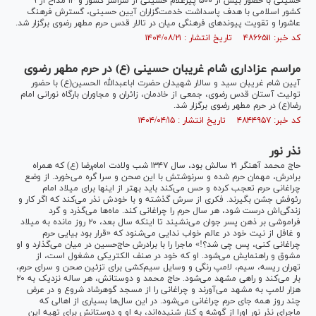
حسینی با حضور بیش از ۵۰۰ پیرغلام حسینی از سراسر کشور و ۱۳ مداح از ۹
کشور اسلامی با هدف پاسداشت خدمت‌گزاران آیین حسینی، گسترش فرهنگ
عاشورا و تقویت پیوند‌های فرهنگی میان در تالار قدس حرم مطهر رضوی برگزار شد.
کد خبر: ۴۸۶۶۵۱۱ تاریخ انتشار : ۱۴۰۴/۰۸/۲۱
مراسم عزاداری شام غریبان حسینی (ع) در حرم مطهر رضوی
آیین شام غریبان سید و سالار شهیدان حضرت اباعبدالله الحسین(ع) با حضور
تولیت آستان قدس رضوی، جمعی از خادمان، زائران و مجاوران بارگاه نورانی امام
رضا(ع) در حرم مطهر رضوی برگزار شد.
کد خبر: ۴۸۴۴۹۵۷ تاریخ انتشار : ۱۴۰۴/۰۴/۱۵
نذر نور
حاج محمد آهنگر ۲۱ سالش بود، سال ۱۳۴۷ شب ولادت امام‌رضا (ع) که همراه
برادرش، مهمان حرم شده و سرنوشتش با این صحن و سرا گره می‌خورد. از وضع
چراغانی حرم تعجب کرده و حس می‌کند باید بهتر از اینها برای میلاد امام
رئوفش جشن بگیرند. فکری از سرش گذشته و با خودش نذر می‌کند که اگر کار و
زندگی‌اش درست شود، هر سال حرم را چراغانی کند. ماه‌ها می‌گذرد و گرد
فراموشی بر ذهن پسر جوان می‌نشیند تا اینکه سال بعد، ۲۰ روز مانده به میلاد
و غافل از نیت خود در عالم خواب ندایی می‌شنود که «قرار بود بیایی حرم
چراغانی کنی، پس چی شد؟!» ماجرا را با برادرش حاج‌حسین در میان می‌گذارد و او
مشوق و راهنمایش می‌شود. او که خود در صنف الکتریکی مشغول است، از
تهران ریسه، سیم، لامپ رنگی و وسایل سیم‌کشی برای تزئین صحن و سرای حرم،
بار می‌کند و راهی مشهد می‌شود. حاج محمد و دوستانش، هر ساله نزدیک به ۲۰
هزار لامپ به مشهد می‌آورند و چراغانی را از مسجد گوهرشاد شروع و در عرض
چند روز همه جای حرم چراغانی می‌شود. در این سال‌ها بسیاری از اهالی که
ماجرای نذر نور اورا از گوشه و کنار شنیده‌اند، به او و دوستانش برای تهیه این