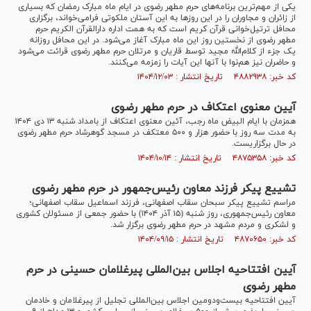
یکی از مهم‌ترین برنامه‌های حرم مطهر رضوی در ایام ماه مبارک رمضان که بسیاری
از زائران و مجاوران را در این روز‌ها به این آستان ملکوتی فرامی‌خواند، برگزاری
محافل ترتیل‌خوانی قرآن کریم است که به همت اداره دارالقرآن الکریم حرم
مطهر رضوی از نخستین روز این ماه مبارک آغاز می‌شود. در این محافل روزانه
یک جزء از کلام‌الله مجید توسط قاریان و مرتلان حرم مطهر رضوی قرائت می‌شود
و حاضران نیز هم‌نوا با آنها این آیات را زمزمه می‌کنند.
کد خبر: ۴۸۸۲۹۳۸ تاریخ انتشار : ۱۴۰۴/۱۲/۰۳
آیین معنوی اعتکاف در حرم مطهر رضوی
همزمان با ایام البیض ماه رجب، آئین معنوی اعتکاف از بامداد شنبه ۱۳ دی ۱۴۰۴
به مدت سه روز با حضور هزار و ۵۰۰ معتکف در مسجد گوهرشاد حرم مطهر رضوی
در حال برگزاریست.
کد خبر: ۴۸۷۵۳۵۸ تاریخ انتشار : ۱۴۰۴/۱۰/۱۴
تشییع پیکر فرزند معاون رئیس‌جمهور در حرم مطهر رضوی
مراسم تشییع پیکر سبحان سقاب اصفهانی، فرزند اسماعیل سقاب اصفهانی؛
معاون رئیس‌جمهوری، روز شنبه (۱۵ آذر ۱۴۰۴) با حضور جمعی از مسئولان کشوری
و لشکری و مردم مشهد در حرم مطهر رضوی برگزار شد.
کد خبر: ۴۸۷۰۶۵۰ تاریخ انتشار : ۱۴۰۴/۰۹/۱۵
آیین افتتاحیه اجلاس بین‌المللی پیرغلامان حسینی در حرم
مطهر رضوی
آیین افتتاحیه بیست‌ودومین اجلاس بین‌المللی تجلیل از پیرغلامان و خادمان