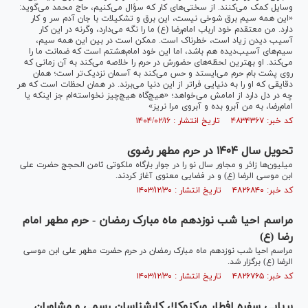
وسایل کمک می‌کنند. از سختی‌های کار که سؤال می‌کنیم، حاج محمد می‌گوید:
«این همه سیم برق شوخی نیست، این برق و تشکیلات با جان آدم سر و کار
دارد. من معتقدم خود ارباب امام‌رضا (ع) ما را نگه می‌دارد، وگرنه در این کار
آسیب دیدن زیاد است، خطرناک است. ممکن است در بین این همه سیم،
سیم‌های آسیب‌دیده هم باشد، اما این خود امام‌هشتم است که ضمانت ما را
می‌کند. او بهترین لحظه‌های حضورش در حرم را خلاصه می‌کند به آن زمانی که
روی پشت بام حرم می‌ایستد و حس می‌کند به آسمان نزدیک‌تر است؛ همان
دقایقی که او را به دنیایی فراتر از این دنیا می‌برند. در همان لحظات است که هر
چه در دل دارد از امامش می‌خواهد؛ «هیچ‌گاه هیچ‌چیز نخواسته‌ام جز اینکه یا
امام‌رضا، به من آبرو بده و آبروی مرا نریز»
کد خبر: ۴۸۳۴۳۶۷ تاریخ انتشار : ۱۴۰۴/۰۲/۱۶
تحویل سال ۱۴۰۴ در حرم مطهر رضوی
میلیون‌ها زائر و مجاور سال نو را در جوار بارگاه ملکوتی ثامن الحجج حضرت علی
ابن موسی الرضا (ع) و در فضایی معنوی آغاز کردند.
کد خبر: ۴۸۲۶۸۴۰ تاریخ انتشار : ۱۴۰۳/۱۲/۳۰
مراسم احیا شب نوزدهم ماه مبارک رمضان - حرم مطهر امام
رضا (ع)
مراسم احیا شب نوزدهم ماه مبارک رمضان در حرم حضرت مطهر علی ابن موسی
الرضا (ع) برگزار شد.
کد خبر: ۴۸۲۶۷۶۵ تاریخ انتشار : ۱۴۰۳/۱۲/۳۰
برپایی سفره افطار مرکزوکلا، کارشناسان رسمی و مشاوران