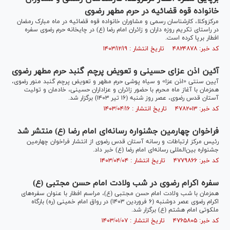
خانواده قوه قضائیه در حرم مطهر رضوی
مرکزوکلا، کارشناسان رسمی و مشاوران خانواده قوه قضائیه در ماه مبارک رمضان
در راستای تکریم روزه داران و زائران امام رضا (ع) در چایخانه حرم رضوی سفره
افطار برپا کرده است.
کد خبر: ۴۸۲۴۸۷۸ تاریخ انتشار : ۱۴۰۳/۱۲/۱۹
آئین اذن عزای حسینی و تعویض پرچم گنبد حرم مطهر رضوی
آیین سنتی «اذن عزا» و سیاه پوشی حرم مطهر و تعویض پرچم گنبد منور رضوی،
همزمان با آغاز ماه محرم با حضور زائران و عزاداران حسینی، خادمان و تولیت
آستان قدس رضوی، عصر روز شنبه (۱۶ تیر ۱۴۰۳) برگزار شد.
کد خبر: ۴۷۸۲۰۱۳ تاریخ انتشار : ۱۴۰۳/۰۴/۱۶
فراخوان چهارمین جشنواره رسانه‌ای امام رضا (ع) منتشر شد
رئیس مرکز ارتباطات و رسانه آستان قدس رضوی از انتشار فراخوان چهارمین
جشنواره بین‌المللی رسانه‌ای امام رضا (ع) خبر داد.
کد خبر: ۴۷۷۹۸۶۶ تاریخ انتشار : ۱۴۰۳/۰۴/۰۴
سفره اکرام رضوی در شب ولادت امام حسن مجتبی (ع)
همزمان با شب ولادت امام حسن مجتبی (ع)، مراسم افطار با عنوان سفره‌های
اکرام رضوی عصر دوشنبه (۶ فروردین ۱۴۰۳) در رواق امام خمینی (ره) بارگاه
ملکوتی امام هشتم (ع) برگزار شد.
کد خبر: ۴۷۶۵۸۰۵ تاریخ انتشار : ۱۴۰۳/۰۱/۰۷