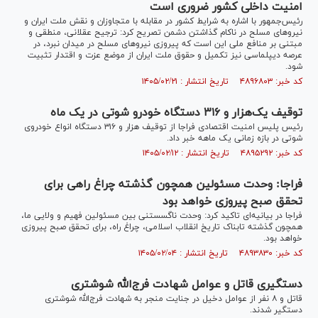
امنیت داخلی کشور ضروری است
رئیس‌جمهور با اشاره به شرایط کشور در مقابله با متجاوزان و نقش ملت ایران و
نیرو‌های مسلح در ناکام گذاشتن دشمن تصریح کرد: ترجیح عقلانی، منطقی و
مبتنی بر منافع ملی این است که پیروزی نیرو‌های مسلح در میدان نبرد، در
عرصه دیپلماسی نیز تکمیل و حقوق ملت ایران از موضع عزت و اقتدار تثبیت
شود.
کد خبر: ۴۸۹۶۸۰۳ تاریخ انتشار : ۱۴۰۵/۰۲/۲۱
توقیف یک‌هزار و ۳۱۶ دستگاه خودرو شوتی در یک ماه
رئیس پلیس امنیت اقتصادی فراجا از توقیف هزار و ۳۱۶ دستگاه انواع خودروی
شوتی در بازه زمانی یک ماهه خبر داد.
کد خبر: ۴۸۹۵۲۹۲ تاریخ انتشار : ۱۴۰۵/۰۲/۱۲
فراجا: وحدت مسئولین همچون گذشته چراغ راهی برای
تحقق صبح پیروزی خواهد بود
فراجا در بیانیه‌ای تاکید کرد: وحدت ناگسستنی بین مسئولین فهیم و ولایی ما،
همچون گذشته‌ تابناک تاریخ انقلاب اسلامی، چراغ راه، برای تحقق صبح پیروزی
خواهد بود.
کد خبر: ۴۸۹۳۸۳۰ تاریخ انتشار : ۱۴۰۵/۰۲/۰۴
دستگیری قاتل و عوامل شهادت فرج‌الله شوشتری
قاتل و ۸ نفر از عوامل دخیل در جنایت منجر به شهادت فرج‌الله شوشتری
دستگیر شدند.