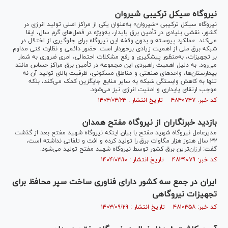
نیروگاه سیکل ترکیبی شیروان
نیروگاه سیکل ترکیبی «شیروان» به‌عنوان یکی از مراکز اصلی تولید انرژی در
کشور، نقشی بنیادی در تأمین برق پایدار، به‌ویژه در فصل‌های گرم سال، ایفا
می‌کند. عملکرد پیوسته و بدون وقفه این نیروگاه برای جلوگیری از اختلال در
شبکه برق ملی از اهمیت زیادی برخوردار است. حضور دائمی و نظارت فنی مداوم
بر تجهیزات، به‌منظور پیشگیری و رفع مشکلات احتمالی، امری ضروری به شمار
می‌رود. به دلیل اهمیت راهبردی این مجموعه در تأمین برق مراکز حساس مانند
بیمارستان‌ها، واحد‌های صنعتی و مناطق مسکونی، ظرفیت بالای تولید آن نه
تنها به کاهش وابستگی شبکه به سایر منابع جایگزین کمک می‌کند، بلکه
موجب ارتقای پایداری و امنیت انرژی نیز می‌شود.
کد خبر: ۴۸۴۰۷۴۷ تاریخ انتشار : ۱۴۰۴/۰۴/۲۳
بازدید خبرنگاران از نیروگاه مفتح همدان
مدیرعامل نیروگاه شهید مفتح با بیان اینکه نیروگاه شهید مفتح بعد از گذشت
۳۲ سال هنوز هزار مگاوات برق را تولید کرده و افت و تلفاتی نداشته است،
گفت: ارزان‌ترین برق کشور توسط نیروگاه شهید مفتح تولید می‌شود.
کد خبر: ۴۸۳۹۰۷۹ تاریخ انتشار : ۱۴۰۴/۰۳/۱۰
ایران در جمع سه کشور دارای فناوری ساخت سپر محافظ برای
تجهیزات نیروگاهی
کد خبر: ۴۸۱۰۳۵۸ تاریخ انتشار : ۱۴۰۳/۰۹/۲۹