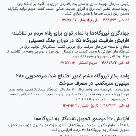
رئیس سازمان بهینه سازی و مدیریت راهبردی انرژی با تاکید بر اینکه زدن
زیرساخت‌ها نظیر آب، برق و انرژی جنایت جنگی است، گفت: مردم نباید بگذارند
دشمن زدن زیرساخت‌ها را عادی سازی کنند.
کد خبر: ۴۸۹۰۶۲۹ تاریخ انتشار : ۱۴۰۵/۰۱/۱۷
جهادگران نیروگاه‌ها با تمام توان برای رفاه مردم در تلاشند/
افرایش ظرفیت نیروگاه نکا در دوران جنگ تحمیلی
معاون توسعه طرح‌های شرکت برق حرارتی گفت: سنگربانان تولید برق در
نیروگاه‌های حرارتی با وجود تهدیدات دشمنان این مرز و بوم بی‌وقفه در تلاشند تا
چراغ روشنایی مردم را روشن نگه دارند.
کد خبر: ۴۸۸۷۸۷۲ تاریخ انتشار : ۱۴۰۵/۰۱/۰۳
واحد بخار نیروگاه قشم غدیر افتتاح شد/ صرفه‌جویی ۲۸۰
میلیون مترمکعب در مصرف سوخت
همزمان با ایام دهه فجر واحد بخار ۱۶۰ مگاواتی نیروگاه سیکل‌ترکیبی قشم غدیر
هرمزگان با حجم سرمایه‌گذاری ۱۷۰ میلیون یورو به صورت ویدیو کنفرانس توسط
رئیس‌جمهور و وزیر نیرو افتتاح شد.
کد خبر: ۴۸۷۹۹۴۱ تاریخ انتشار : ۱۴۰۴/۱۱/۱۴
افزایش ۳۰ درصدی تحویل نفت‌گاز به نیروگاه‌ها
با هدف تداوم تأمین سوخت نیروگاه‌های کشور جهت تولید برق مورد نیاز کشور،
تحویل نفت‌گاز به نیروگاه‌ها ۳۰ درصد افزایش یافت