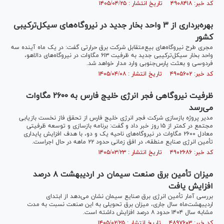
کد خبر: ۴۹۰۸۴۱۸ تاریخ انتشار : ۱۴۰۵/۰۴/۲۵
بهره‌برداری از ۳ واحد بخار جدید در نیروگاه‌های سیکل‌ترکیبی
کشور
مجری طرح نیروگاه‌های بیع‌متقابل شرکت برق حرارتی گفت: در یک ماه آینده سه
واحد بخار سیکل‌ترکیبی جدید به ظرفیت ۶۱۳ مگاوات در نیروگاه‌های دالاهو،
فردوسی و بعثت پارس‌جنوبی وارد مدار خواهد شد.
کد خبر: ۴۹۰۵۶۰۲ تاریخ انتشار : ۱۴۰۵/۰۴/۰۸
ظرفیت نیروگاهی فجر انرژی خلیج فارس به ۲۶۰۰ مگاوات
می‌رسد
مدیر پروژه بازسازی شرکت فجر انرژی خلیج فارس از تحقق فاز نخست بازیابی
مجتمع در کمتر از ۱۵ روز خبر داد و گفت: برنامه بازسازی و توسعه ظرفیتی
معادل ۲۶۰۰ مگاوات در نیروگاه‌های ناحیه یک و دو، با هدف افزایش پایداری
تأمین انرژی صنایع منطقه، در افق زمانی حدود ۲۲ ماهه در حال اجراست.
کد خبر: ۴۹۰۲۶۸۶ تاریخ انتشار : ۱۴۰۵/۰۳/۲۳
میزان تأمین برق صنعت سیمان در اردیبهشت ۸ درصد
افزایش یافت
بررسی آمار تأمین انرژی برق صنایع سیمان نشان می‌دهد از ابتدای
اردیبهشت‌ماه سال جاری، میزان برق تحویلی به این صنعت نسبت به مدت
مشابه سال ۱۴۰۴ حدود ۸ درصد افزایش داشته است.
کد خبر: ۴۸۹۷۶۰۳ تاریخ انتشار : ۱۴۰۵/۰۲/۲۵