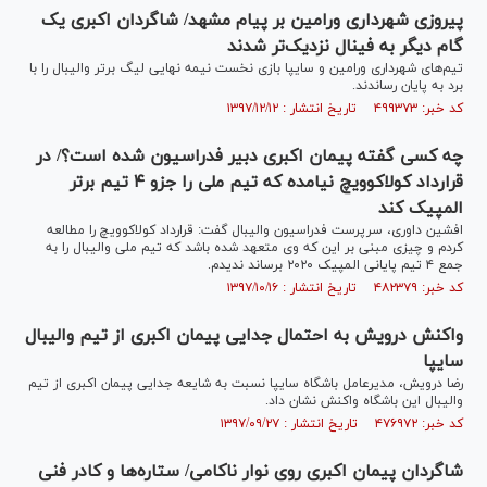
پیروزی شهرداری ورامین بر پیام مشهد/ شاگردان اکبری یک
گام دیگر به فینال نزدیک‌تر شدند
تیم‌های شهرداری ورامین و سایپا بازی نخست نیمه نهایی لیگ برتر والیبال را با
برد به پایان رساندند.
کد خبر: ۴۹۹۳۷۳ تاریخ انتشار : ۱۳۹۷/۱۲/۱۲
چه کسی گفته پیمان اکبری دبیر فدراسیون شده است؟/ در
قرارداد کولاکوویچ نیامده که تیم ملی را جزو ۴ تیم برتر
المپیک کند
افشین داوری، سرپرست فدراسیون والیبال گفت: قرارداد کولاکوویچ را مطالعه
کردم و چیزی مبنی بر این که وی متعهد شده باشد که تیم ملی والیبال را به
جمع ۴ تیم پایانی المپیک ۲۰۲۰ برساند ندیدم.
کد خبر: ۴۸۲۳۷۹ تاریخ انتشار : ۱۳۹۷/۱۰/۱۶
واکنش درویش به احتمال جدایی پیمان اکبری از تیم والیبال
سایپا
رضا درویش، مدیرعامل باشگاه سایپا نسبت به شایعه جدایی پیمان اکبری از تیم
والیبال این باشگاه واکنش نشان داد.
کد خبر: ۴۷۶۹۷۲ تاریخ انتشار : ۱۳۹۷/۰۹/۲۷
شاگردان پیمان اکبری روی نوار ناکامی/ ستاره‌ها و کادر فنی