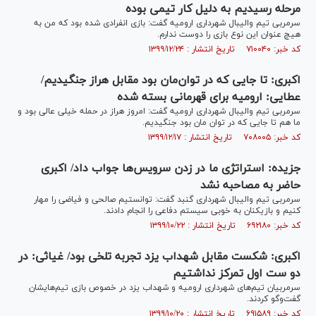
مرحله رسیدیم به دلیل کار تیمی بوده
سرمربی تیم والیبال شهرداری ارومیه گفت: بازی انفرادی شده بود که من به
هیچ عنوان این نوع بازی را دوست ندارم.
کد خبر: ۷۱۰۰۴۰ تاریخ انتشار : ۱۳۹۹/۱۲/۲۴
اکبری: تا جایی که در توان‌مان بود مقابل هراز جنگیدیم/
عطایی: ارومیه برای قهرمانی بسته شده
سرمربی تیم والیبال شهرداری ارومیه گفت: امروز هراز در حمله خیلی عالی بود و
ما هم تا جایی که در توان مان بود جنگیدیم.
کد خبر: ۷۰۸۰۰۵ تاریخ انتشار : ۱۳۹۹/۱۲/۱۷
جزیده: استراتژی ما در زدن سرویس‌ها جواب داد/ اکبری
حاضر به مصاحبه نشد
سرمربی تیم والیبال شهرداری گنبد گفت: توانستیم صالحی و فیاضی را مهار
کنیم و بازیکنان به خوبی سیستم دفاعی را انجام دادند.
کد خبر: ۶۹۲۱۸۰ تاریخ انتشار : ۱۳۹۹/۱۰/۲۲
اکبری: شکست مقابل شهداب یزد تجربه تلخی بود/ غیاثی: در
دو ست اول تمرکز نداشتیم
سرمربیان تیم‌های شهرداری ارومیه و شهداب یزد در خصوص بازی تیم‌هایشان
گفت‌‌وگو کردند.
کد خبر: ۶۹۱۵۸۹ تاریخ انتشار : ۱۳۹۹/۱۰/۲۰