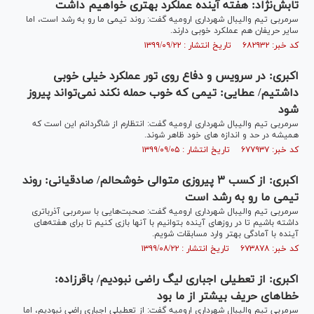
تابش‌نژاد: هفته آینده عملکرد بهتری خواهیم داشت
سرمربی تیم والیبال شهرداری ارومیه گفت: روند تیمی ما رو به رشد است، اما
سایر حریفان هم عملکرد خوبی دارند.
کد خبر: ۶۸۲۹۳۲ تاریخ انتشار : ۱۳۹۹/۰۹/۲۲
اکبری: در سرویس و دفاع روی تور عملکرد خیلی خوبی
داشتیم/ عطایی: تیمی که خوب حمله نکند نمی‌تواند پیروز
شود
سرمربی تیم والیبال شهرداری ارومیه گفت: انتظارم از شاگردانم این است که
همیشه در حد و اندازه های خود ظاهر شوند.
کد خبر: ۶۷۷۹۳۷ تاریخ انتشار : ۱۳۹۹/۰۹/۰۵
اکبری: از کسب ۳ پیروزی متوالی خوشحالم/ صادقیانی: روند
تیمی ما رو به رشد است
سرمربی تیم والیبال شهرداری ارومیه گفت: صحبت‌هایی با سرمربی آذرباتری
داشته باشیم تا در روزهای آینده بتوانیم با آنها بازی کنیم تا برای هفته‌های
آینده با آمادگی بهتر وارد مسابقات شویم.
کد خبر: ۶۷۳۸۷۸ تاریخ انتشار : ۱۳۹۹/۰۸/۲۲
اکبری: از تعطیلی اجباری لیگ راضی نبودیم/ باقرزاده:
خطاهای حریف بیشتر از ما بود
سرمربی تیم والیبال شهرداری ارومیه گفت: از تعطیلی اجباری راضی نبودیم، اما