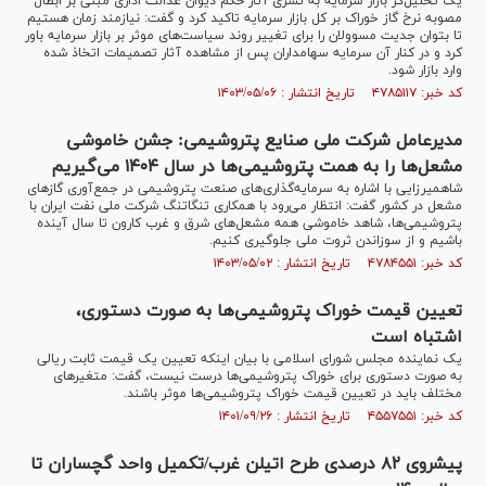
یک تحلیل‌گر بازار سرمایه به تسری آثار حکم دیوان عدالت اداری مبنی بر ابطال
مصوبه نرخ گاز خوراک بر کل بازار سرمایه تاکید کرد و گفت: نیازمند زمان هستیم
تا بتوان جدیت مسوولان را برای تغییر روند سیاست‌های موثر بر بازار سرمایه باور
کرد و در کنار آن سرمایه سهامداران پس از مشاهده آثار تصمیمات اتخاذ شده
وارد بازار شود.
کد خبر: ۴۷۸۵۱۱۷ تاریخ انتشار : ۱۴۰۳/۰۵/۰۶
مدیرعامل شرکت ملی صنایع پتروشیمی: جشن خاموشی
مشعل‌ها را به همت پتروشیمی‌ها در سال ۱۴۰۴ می‌گیریم
شاهمیرزایی با اشاره به سرمایه‌گذاری‌های صنعت پتروشیمی در جمع‌آوری گاز‌های
مشعل در کشور گفت: انتظار می‌رود با همکاری تنگاتنگ شرکت ملی نفت ایران با
پتروشیمی‌ها، شاهد خاموشی همه مشعل‌های شرق و غرب کارون تا سال آینده
باشیم و از سوزاندن ثروت ملی جلوگیری کنیم.
کد خبر: ۴۷۸۴۵۵۱ تاریخ انتشار : ۱۴۰۳/۰۵/۰۲
تعیین قیمت خوراک پتروشیمی‌ها به صورت دستوری،
اشتباه است
یک نماینده مجلس شورای اسلامی با بیان اینکه تعیین یک قیمت ثابت ریالی
به صورت دستوری برای خوراک پتروشیمی‌ها درست نیست، گفت: متغیرهای
مختلف باید در تعیین قیمت خوراک پتروشیمی‌ها موثر باشند.
کد خبر: ۴۵۵۷۵۵۱ تاریخ انتشار : ۱۴۰۱/۰۹/۲۶
پیشروی ۸۲ درصدی طرح اتیلن غرب/تکمیل واحد گچساران تا