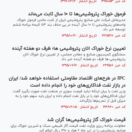
کد خبر: ۳۲۵۰۵۳ تاریخ انتشار : ۱۳۹۶/۰۴/۱۲
فرمول خوراک پتروشیمی‌ها تا ۱۰ سال ثابت می‌ماند
مدیرعامل شرکت ملی صنایع پتروشیمی ایران از ثابت ماندن فرمول خوراک
واحدهای پتروشیمی تا ۱۰ سال آینده در پی حذف بند ٥٣ لایحه برنامه ششم
توسعه خبر داد.
کد خبر: ۲۶۲۵۳۸ تاریخ انتشار : ۱۳۹۵/۱۰/۱۲
تعیین نرخ خوراک اتان پتروشیمی ها؛ ظرف دو هفته آینده
سخنگوی کمیسیون صنایع و معادن مجلس، از تعیین نرخ خوراک اتان
پتروشیمی ها ظرف دو هفته آینده خبر داد.
کد خبر: ۲۲۹۵۱۸ تاریخ انتشار : ۱۳۹۵/۰۷/۱۶
IPC در طرح‌های اقتصاد مقاومتی استفاده خواهد شد/ ایران
در بازار نفت فداکاری‌های خود را انجام داده است
وزیر نفت با بیان اینکه نباید فرصت سوزی در صنعت نفت صورت بگیرد گفت:
ایران فداکاری‌های خود را در بازار نفت انجام داده و ایران باید سهم خود را به
میزان قبل از تحریم‌ها بازگرداند.
کد خبر: ۲۱۳۸۶۰ تاریخ انتشار : ۱۳۹۵/۰۶/۰۵
قیمت خوراک گاز پتروشیمی‌ها گران شد
معاونت برنامه ریزی وزارت نفت قیمت گاز طبیعی سبک و شیرین خوراک برای
صنایع پتروشیمی را در تیر ماه ٢ هزار و ٧٩٠ ریال اعلام کرد.