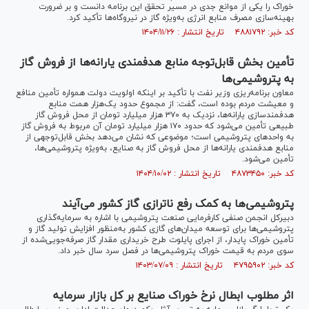
خوراک را یکی از موانع جدی در مسیر تحقق این برنامه دانست و بر ضرورت
بهینه‌سازی مصرف منابع انرژی به‌ویژه گاز در نیروگاه‌ها تأکید کرد.
کد خبر: ۴۸۸۱۷۹۲ تاریخ انتشار : ۱۴۰۴/۱۱/۲۶
تأمین بخش قابل‌توجه منابع هدفمندی یارانه‌ها از فروش گاز
به پتروشیمی‌ها
معاون برنامه‌ریزی وزیر نفت با تأکید بر اینکه اولویت دولت همواره تأمین منافع
و معیشت مردم بوده است، گفت: از مجموع حدود یک‌هزار همت منابع
هدفمندسازی یارانه‌ها، نزدیک به ۳۷۰ هزار میلیارد تومان از محل فروش گاز
طبیعی تأمین می‌شود که حدود ۱۷۰ هزار میلیارد تومان آن مربوط به فروش گاز
به واحد‌های پتروشیمی است؛ موضوعی که نشان می‌دهد بخش قابل‌توجهی از
منابع هدفمندی یارانه‌ها از محل فروش گاز به صنایع، به‌ویژه پتروشیمی‌ها،
تأمین می‌شود.
کد خبر: ۴۸۷۳۴۵۰ تاریخ انتشار : ۱۴۰۴/۱۰/۰۲
پتروشیمی‌ها به کمک رفع ناترازی گاز کشور می‌آیند
دبیرکل انجمن صنفی کارفرمایی صنعت پتروشیمی با اشاره به سرمایه‌گذاری
پتروشیمی‌ها برای توسعه میدان‌های گازی کشور به‌منظور افزایش تولید گاز و
تأمین خوراک پایدار، از اجرای پایلوت طرح خریداری مقدار گاز صرفه‌جویی‌شده از
سوی مردم به قیمت خوراک پتروشیمی‌ها در فصل سرد سال خبر داد.
کد خبر: ۴۷۹۵۹۰۲ تاریخ انتشار : ۱۴۰۳/۰۷/۰۹
اثر مطلوب ابطال نرخ خوراک صنایع بر کل بازار سرمایه