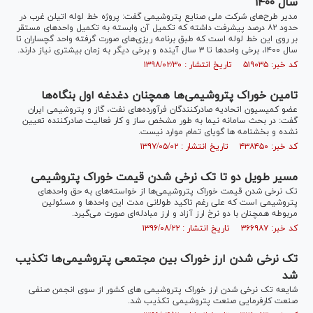
سال ۱۴۰۰
مدیر طرح‌های شرکت ملی صنایع پتروشیمی گفت: پروژه خط لوله اتیلن غرب در
حدود ۸۲ درصد پیشرفت داشته که تکمیل آن وابسته به تکمیل واحد‌های مستقر
بر روی این خط لوله است که طبق برنامه ریزی‌های صورت گرفته واحد گچساران تا
سال ۱۴۰۰، برخی واحد‌ها تا ۳ سال آینده و برخی دیگر به زمان بیشتری نیاز دارند.
کد خبر: ۵۱۹۰۳۵ تاریخ انتشار : ۱۳۹۸/۰۲/۳۰
تامین خوراک پتروشیمی‌ها همچنان دغدغه اول بنگاه‌ها
عضو کمیسیون اتحادیه صادرکنندگان فرآورده‌های نفت، گاز و پتروشیمی ایران
گفت: در بحث سامانه نیما به طور مشخص ساز و کار فعالیت صادرکننده تعیین
نشده و بخشنامه ها گویای تمام موارد نیست.
کد خبر: ۴۳۸۴۵۰ تاریخ انتشار : ۱۳۹۷/۰۵/۰۲
مسیر طویل دو تا تک نرخی شدن قیمت خوراک پتروشیمی
تک نرخی شدن قیمت خوراک پتروشیمی‌ها از خواسته‌های به حق واحدهای
پتروشیمی است که علی رغم تاکید طولانی مدت این واحدها و مسئولین
مربوطه همچنان با دو نرخ ارز آزاد و ارز مبادله‌ای صورت می‌گیرد.
کد خبر: ۳۶۶۹۸۷ تاریخ انتشار : ۱۳۹۶/۰۸/۲۲
تک نرخی شدن ارز خوراک بین مجتمعی پتروشیمی‌ها تکذیب
شد
شایعه تک نرخی شدن ارز خوراک پتروشیمی های کشور از سوی انجمن صنفی
صنعت کارفرمایی صنعت پتروشیمی تکذیب شد.