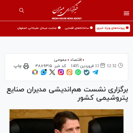
🟡 پرونده‌های ویژه خبری
🟡 سامانه‌های قضایی
🟡 جنایت میدان علیخانی اصفهان
اقتصاد
عمومی
12:32
11 فروردين 1405
کد خبر:
۴۸۸۹۳۱۵
چاپ
برگزاری نشست هم‌اندیشی مدیران صنایع
پتروشیمی کشور