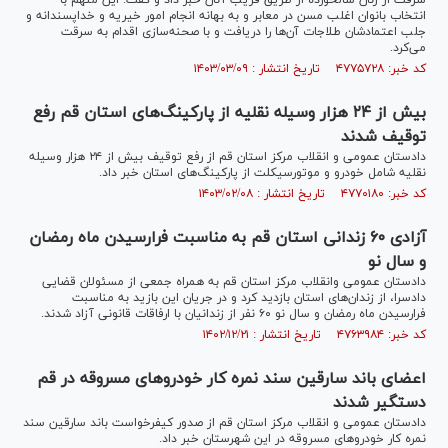
سرقت از زنان سالخورده از طریق فریب آنان خبر داد و گفت: این متهم با
انتخاب بانوان اغلب مسن در معابر و به بهانه انجام امور خیریه و خداپسندانه و
جلب اعتمادشان طلاجات آن‌ها را دریافت و با صحنه‌سازی اقدام به سرقت
می‌کرد.
کد خبر: ۴۷۷۵۷۲۸ تاریخ انتشار : ۱۴۰۳/۰۳/۰۹
بیش از ۲۴ هزار وسیله نقلیه از پارکینگ‌های استان قم رفع
توقیف شدند
دادستان عمومی و انقلاب مرکز استان قم از رفع توقیف بیش از ۲۴ هزار وسیله
نقلیه شامل خودرو و موتورسیکلت از پارکینگ‌های استان خبر داد.
کد خبر: ۴۷۷۰۱۸۰ تاریخ انتشار : ۱۴۰۳/۰۲/۰۸
آزادی ۶۰ زندانی استان قم به مناسبت فرارسیدن ماه رمضان
و سال نو
دادستان عمومی وانقلاب مرکز استان قم به همراه جمعی از مسئولان قضایی
دادسرا، از زندان‌های استان بازدید کرد و در جریان این بازید به مناسبت
فرارسیدن ماه رمضان و سال نو ۶۰ نفر از زندانیان با ارفاقات قانونی آزاد شدند.
کد خبر: ۴۷۶۳۹۸۴ تاریخ انتشار : ۱۴۰۲/۱۲/۲۱
اعضای باند سارقین سند نمره کار خودرو‌های مسروقه در قم
دستگیر شدند
دادستان عمومی و انقلاب مرکز استان قم از صدور کیفرخواست باند سارقین سند
نمره کار خودرو‌های مسروقه در این شهرستان خبر داد.