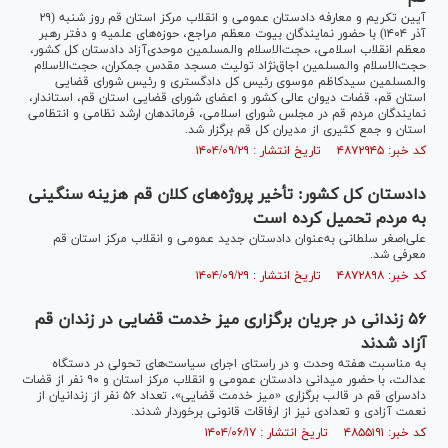
آیین تکریم و معارفه دادستان عمومی و انقلاب مرکز استان قم روز شنبه (۲۹
آذر ۱۴۰۴) با حضور نمایندگان بیوت معظم مراجع، حوزه‌های علمیه و دفتر رهبر
معظم انقلاب اسلامی، حجت‌الاسلام والمسلمین موحدی‌آزاد دادستان کل کشور،
حجت‌الاسلام والمسلمین اجاق‌نژاد تولیت مسجد مقدس جمکران، حجت‌الاسلام
والمسلمین سیدکاظم موسوی رئیس کل دادگستری و رئیس شورای قضایی
استان قم، قضات دیوان عالی کشور و اعضای شورای قضایی استان قم، استاندار،
نمایندگان مردم قم در مجلس شورای اسلامی، فرماندهان ارشد نظامی و انتظامی
استان و جمع کثیری از مدیران کل قم برگزار شد.
کد خبر: ۴۸۷۲۹۴۵ تاریخ انتشار : ۱۴۰۴/۰۹/۲۹
دادستان کل کشور: تأخیر پروژه‌های کلان قم هزینه سنگینی
به مردم تحمیل کرده است
علی‌اصغر سلطانی به‌عنوان دادستان جدید عمومی و انقلاب مرکز استان قم
معرفی شد.
کد خبر: ۴۸۷۲۸۹۸ تاریخ انتشار : ۱۴۰۴/۰۹/۲۹
۵۶ زندانی در جریان برگزاری میز خدمت قضایی در زندان قم
آزاد شدند
به مناسبت هفته وحدت و در راستای اجرای سیاست‌های تحولی در دستگاه
عدالت، با حضور میدانی دادستان عمومی و انقلاب مرکز استان و ۹۰ نفر از قضات
دادسرای قم در قالب برگزاری «میز خدمت قضایی»، تعداد ۵۶ نفر از زندانیان از
نعمت آزادی و تعدادی نیز از ارفاقات قانونی برخوردار شدند.
کد خبر: ۴۸۵۵۱۹۱ تاریخ انتشار : ۱۴۰۴/۰۶/۱۷