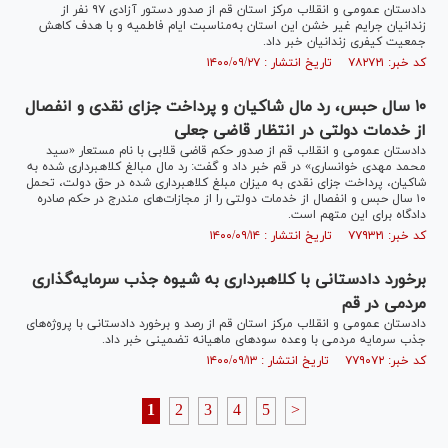
دادستان عمومی و انقلاب مرکز استان قم از صدور دستور آزادی ۹۷ نفر از
زندانیان جرایم غیر خشن این استان به‌مناسبت ایام فاطمیه و با هدف کاهش
جمعیت کیفری زندانیان خبر داد.
کد خبر: ۷۸۲۷۲۱ تاریخ انتشار : ۱۴۰۰/۰۹/۲۷
۱۰ سال حبس، رد مال شاکیان و پرداخت جزای نقدی و انفصال
از خدمات دولتی در انتظار قاضی جعلی
دادستان عمومی و انقلاب قم از صدور حکم قاضی قلابی با نام مستعار «سید
محمد مهدی خوانساری» در قم خبر داد و گفت: رد مال مبالغ کلاهبرداری شده به
شاکیان، پرداخت جزای نقدی به میزان مبلغ کلاهبرداری شده در حق دولت، تحمل
۱۰ سال حبس و انفصال از خدمات دولتی را از مجازات‌های مندرج در حکم صادره
دادگاه برای این متهم است.
کد خبر: ۷۷۹۳۲۱ تاریخ انتشار : ۱۴۰۰/۰۹/۱۴
برخورد دادستانی با کلاهبرداری به شیوه جذب سرمایه‌گذاری
مردمی در قم
دادستان عمومی و انقلاب مرکز استان قم از رصد و برخورد دادستانی با پروژه‌های
جذب سرمایه مردمی با وعده سود‌های ماهیانه تضمینی خبر داد.
کد خبر: ۷۷۹۰۷۲ تاریخ انتشار : ۱۴۰۰/۰۹/۱۳
1
2
3
4
5
>