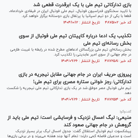
بازی تدارکاتی تیم ملی با یک ابرقدرت قطعی شد
با تایید سخنگوی فدراسیون فوتبال، تیم ملی فوتبال ایران در فیفادی خردادماه،
قطعا با یکی از دو تیم اسپانیا یا پرتغال بازی دوستانه برگزار خواهد کرد.
کد خبر: ۴۸۷۵۱۰۲ تاریخ انتشار : ۱۴۰۴/۱۰/۱۲
تکذیب یک ادعا درباره کاپیتان تیم ملی فوتبال از سوی
بخش رسانه‌ای تیم ملی
بخش رسانه‌ای تیم ملی بزرگسالان ادعا‌های مطرح شده در رابطه با غیبت طارمی
در جام جهانی از سوی امیر عابدینی را تکذیب کرد.
کد خبر: ۴۸۷۲۵۸۱ تاریخ انتشار : ۱۴۰۴/۰۹/۲۶
پیروزی حریف ایران در جام جهانی مقابل نیجریه در بازی
تدارکاتی/ رجز خوانی ستاره مصری برای تیم ملی!
تیم ملی فوتبال مصر موفق شد در یک بازی تدارکاتی تیم ملی نیجریه را شکست
دهد.
کد خبر: ۴۸۷۲۵۱۴ تاریخ انتشار : ۱۴۰۴/۰۹/۲۶
گفت‌وگو|
منیعی: لیگ امسال نزدیک و فرسایشی است/ تیم ملی باید از
گروهش در جام جهانی صعود کند
پیشکسوت تیم فوتبال استقلال گفت: جدول امسال لیگ برتر بسیار نزدیک
است و مدعیان فاصله کمی دارند؛ تمام آنها چند هفته می‌برند و در برخی بازی‌ها