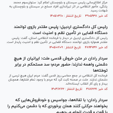
مرکز اطلاع‌رسانی پلیس سیستان و بلوچستان اعلام کرد: ستوان‌سوم محمد
پلنگی، مأمور انتظامی در اثر تیراندازی افراد مسلح در سیستان و بلوچستان به
شهادت رسید.
کد خبر: ۴۹۰۵۹۳۸ تاریخ انتشار : ۱۴۰۵/۰۴/۱۰
رئیس کل دادگستری اردبیل: پلیس مقتدر بازوی توانمند
دستگاه قضایی در تأمین نظم و امنیت است
رئیس کل دادگستری اردبیل در دیدار با فرمانده انتظامی استان، گفت: پلیس
مقتدر همواره بازوی توانمند دستگاه قضایی در تأمین نظم و امنیت پایدار است.
کد خبر: ۴۸۹۴۷۴۶ تاریخ انتشار : ۱۴۰۵/۰۲/۰۹
سردار رادان در متن خروش قدسی ملت: ایرانیان از هیچ
دشمنی واهمه ندارند/ حضور مردم؛ سد مستحکم در برابر
توطئه‌ها
فرمانده کل انتظامی در جمع حماسی روز قدس گفت: مردم ایران هیچ ترسی از
دشمنان ندارند. ملت در صحنه ثابت کرد که مردم با وجود تمام فشارها، همچنان
بیدار و پای کار انقلاب ایستاده‌اند.
کد خبر: ۴۸۸۶۲۲۱ تاریخ انتشار : ۱۴۰۴/۱۲/۲۲
سردار رادان: با تفاله‌ها، جواسیس و خودفروش‌هایی که
بخواهند حرکتی کنند همان برخوردی که با دشمن می‌کنیم را
با قوت و قدرت انجام می‌دهیم