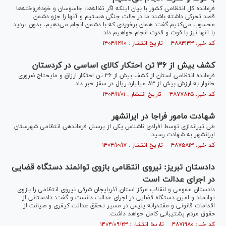
فرمانده کل انتظامی کشور با بیان اینکه اگر تفاله‌ها، جاسوسان و خودفروخته‌ها
قصد تحرکی داشته باشند ما در حالت جنگی هستیم و آنها را جزو دشمن
محسوب می‌کنیم گفت: همان برخوردی که با دشمن انجام می‌دهیم، بدون تردید
با آنها نیز با قوت و قدرت انجام خواهیم داد.
کد خبر: ۴۸۸۴۱۴۳ تاریخ انتشار : ۱۴۰۴/۱۲/۱۰
کشف بیش از ۳۶ تن احتکار کالای اساسی در کردستان
فرمانده انتظامی استان از کشف بیش از ۳۶ تن احتکار ارزاق و مایحتاج ضروری
خانوار به ارزش بیش از ۸۳ میلیارد ریال در سقز خبر داد.
کد خبر: ۴۸۷۷۸۲۵ تاریخ انتشار : ۱۴۰۴/۱۱/۰۱
شهادت مامور فراجا در ایرانشهر
طی تیراندازی توسط افرادی ناشناس یکی از پرسنل فرماندهی انتظامی شهرستان
ایرانشهر به شهادت رسید.
کد خبر: ۴۸۷۵۸۱۳ تاریخ انتشار : ۱۴۰۴/۱۰/۱۷
دادستان تبریز: نیروی انتظامی بازوی توانمند دستگاه قضایی
در اجرای عدالت است
دادستان عمومی و انقلاب مرکز استان آذربایجان شرقی نیروی انتظامی را بازوی
توانمند و امین دستگاه قضایی در اجرای عدالت دانست و گفت: دادستانی از
اقدامات قانونی و مقتدرانه پلیس در مسیر تحقق عدالت کیفری و صیانت از
حقوق مردم پشتیبانی کامل خواهد داشت.
کد خبر: ۴۸۷۱۹۸۰ تاریخ انتشار : ۱۴۰۴/۰۹/۲۳