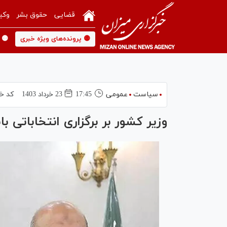
قضایی
حقوق بشر
وکی
🟡 پرونده‌های ویژه خبری
🟡 
سیاست
عمومی
17:45
23 خرداد 1403
کد خب
وزیر کشور بر برگزاری انتخاباتی ب