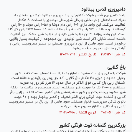
دامپروری قدس بینالود
واحد دامپروری قدس شرکت کشاورزی و دامپروری بینالود نیشابور متعلق به
بنیاد مستضعفان و در بخش زبرخان شهرستان نیشابور با مساحت ۸ هکتار
فعالیت می‌کند. این واحد دارای ۹۰۶ راس دام دوشا و ۱۰۵۸ راس مولد و ۱۱۰ راس
گوساله نر و جوانه و ۹۷۹ راس تلیسه و گوساله ماده؛ که جمعا ۲۱۴۷ راس کل گله
است. این واحد روزانه ۴۱ تن تولید شیر دارد و در تولید شیر خشک نیز فعالیت
داشته است. شایان ذکر است شیر تولیدی این مجموعه از کیفیت بسیار بالایی
برخوردار است. سود حاصل از این دامپروری صنعتی در مسیر محرومیت زدایی و
آبادانی مناطق محروم صرف می‌شود.
کد خبر: ۴۸۶۱۲۶۲ تاریخ انتشار : ۱۴۰۴/۰۷/۲۱
باغ گلابی
شرکت باغداری و زراعت مشهد متعلق به بنیاد مستضعفان است که در شهر
چناران مشهد و دارای ۴۰ هکتار باغ گلابی، که جز بهترین باغ‌های منطقه است.
اشتغال زایی باغ گلابی فوق الذکر در سال حدود ۱۲ هزار نفر روز به صورت
مستقیم و ۲۰۰۰ نفر به صورت غیر مستقیم است. همچنین با عنایت به اینکه
شهر مشهد پرجمعیت‌ترین شهر حاشیه‌نشین‌های کشور است، اشتغال زایی باغ
گلابی و گلخانه توت فرنگی برای قشر ضعیف و کمتر برخودار بوده و ۹۰ درصد
بانوان شاغل سرپرست خانوار هستند. سود حاصل از این باغ در مسیر محرومیت
زدایی و آبادانی مناطق محروم صرف می‌شود.
کد خبر: ۴۸۶۰۵۱۲ تاریخ انتشار : ۱۴۰۴/۰۷/۱۸
بزرگترین گلخانه توت فرنگی کشور
گلخانه ظفر، بزرگترین گلخانه توت فرنگی کشور است که با وسعت ۱۰ هکتار در