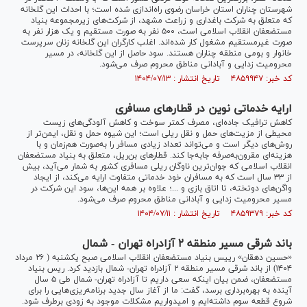
شهرستان چناران استان خراسان رضوی راه‌اندازی شده است؛ با احداث این گلخانه
که متعلق به شرکت باغداری و زراعت مشهد، از شرکت‌های زیرمجموعه بنیاد
مستضعفان انقلاب اسلامی است، ۵۰۰ نفر به صورت مستقیم و یک هزار نفر به
صورت غیرمستقیم مشغول کار شده‌اند. اغلب کارگران این گلخانه زنان سرپرست
خانوار و بومی منطقه چناران هستند. سود حاصل از این گلخانه، در مسیر
محرومیت زدایی و آبادانی مناطق محروم صرف می‌شود.
کد خبر: ۴۸۵۹۹۴۷ تاریخ انتشار : ۱۴۰۴/۰۷/۱۳
ارایه خدماتی نوین در قطارهای مسافری
کاهش ترافیک جاده‌ای، مصرف کمتر سوخت و کاهش آلودگی‌های زیست
محیطی از مزیت‌های حمل و نقل ریلی است؛ این شیوه حمل و نقل، ایمن‌تر از
روش‌های دیگر است و می‌تواند تعداد زیادی مسافر را به‌صورت هم‌زمان و با
هزینه‌ای مقرون‌به‌صرفه جابه‌جا کند. قطار‌های بن‌ریل، متعلق به بنیاد مستضعفان
انقلاب اسلامی که جوان‌ترین ناوگان ریلی مسافری کشور به شمار می‌آید، بیش
از ۳۳ سال است که به مسافران خود خدماتی متفاوت ارایه می‌کند، از ایجاد
واگن‌های دوتخته، تا اتاق بازی و ...؛ علاوه بر همه این‌ها، سود این شرکت در
مسیر محرومیت زدایی و آبادانی مناطق محروم صرف می‌شود.
کد خبر: ۴۸۵۹۳۷۹ تاریخ انتشار : ۱۴۰۴/۰۷/۱۱
باند شرقی مسیر منطقه ۲ آزادراه تهران - شمال
«حسین دهقان» رییس بنیاد مستضعفان انقلاب اسلامی صبح یکشنبه ( ۲۶ مرداد
۱۴۰۴) از باند شرقی مسیر منطقه ۲ آزادراه تهران- شمال بازدید کرد. ریس بنیاد
مستضعفان، ضمن بیان اینکه سعی داریم تا آزاد‌راه تهران- شمال طی ۵ سال
آینده به بهره‌برداری برسد، گفت: ما از آغاز سال جدید برنامه‌ریزی‌هایی را برای
شروع قطعه سوم داشته‌ایم و امیدواریم مشکلات موجود به زودی برطرف شود.