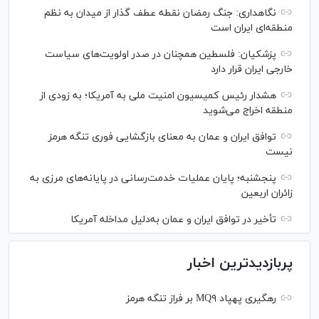
نگاهداری: جنگ رمضان نقطه عطف گذار از میدان به نظم
منطقه‌ای ایران است
پزشکیان: فلسطین همچنان در صدر اولویت‌های سیاست
خارجی ایران قرار دارد
هشدار رئیس کمیسیون امنیت ملی به آمریکا؛ به زودی از
منطقه اخراج می‌شوید
توافق ایران و عمان به معنای بازگشایی فوری تنگه هرمز
نیست
پنجشنبه؛ پایان ﻋﻤﻠﯿﺎﺕ ﺧﺪﻣﺖ‌ﺭﺳﺎﻧﯽ در پایانه‌های مرزی ﺑﻪ
ﺯﺍﺋﺮان ﺍﺭﺑﻌﯿﻦ
تأخیر در توافق ایران و عمان به‌دلیل مداخله آمریکا
پربازدیدترین اخبار
رهگیری پهپاد MQ۹ بر فراز تنگه هرمز