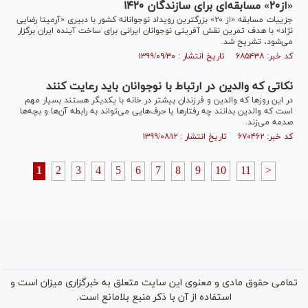
«از۲۰» مسابقه‌ای برای سازندگان ۱۴۲۰
جزییات مسابقه «از ۲۰» بزرگترین رویداد نوجوانانه کشور با دبیری «آرمیتا رضایی
نژاد» با هدف تمرین نقش آفرینی نوجوانان ایرانی برای ساخت آینده ایران برگزار
می‌شود، تشریح شد.
کد خبر: ۶۸۵۴۳۸ تاریخ انتشار : ۱۳۹۹/۰۹/۳۰
نکاتی که والدین در ارتباط با نوجوانان باید رعایت کنند
در این روز‌ها که والدین و فرزندان بیشتر در خانه با یکدیگر هستند بسیار مهم
است که والدین بدانند چه رفتار‌ها یا حرف‌هایی می‌تواند به رابطه آن‌ها و بچه‌ها
صدمه می‌زند.
کد خبر: ۶۷۰۴۶۲ تاریخ انتشار : ۱۳۹۹/۰۸/۱۲
1
2
3
4
5
6
7
8
9
10
11
>
تمامی حقوق مادی و معنوی این سایت متعلق به خبرگزاری میزان است و
استفاده از آن با ذکر منبع بلامانع است.