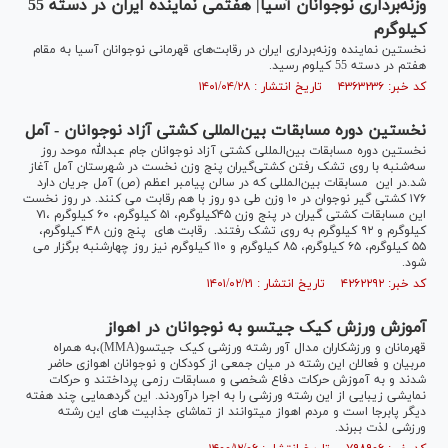
وزنه‌برداری نوجوانان آسیا| هفتمی نماینده ایران در دسته 55
کیلوگرم
نخستین نماینده وزنه‌برداری ایران در رقابت‌های قهرمانی نوجوانان آسیا به مقام
هفتم در دسته 55 کیلوم رسید.
کد خبر: ۴۳۶۳۲۳۶ تاریخ انتشار : ۱۴۰۱/۰۴/۲۸
نخستین دوره مسابقات بین‌المللی کشتی آزاد نوجوانان - آمل
نخستین دوره مسابقات بین‌المللی کشتی آزاد نوجوانان جام عبدالله موحد روز
سه‌شنبه با روی تشک رفتن کشتی‌گیران پنج وزن نخست در شهرستان آمل آغاز
شد.در این مسابقات بین‌المللی که در سالن پیامبر اعظم (ص) آمل جریان دارد
۱۷۶ کشتی گیر نوجوان در ۱۰ وزن طی دو روز با هم رقابت می کنند. در روز نخست
این مسابقات کشتی گیران در پنج وزن ۴۵کیلوگرم، ۵۱ کیلوگرم، ۶۰ کیلوگرم ،۷۱
کیلوگرم و ۹۲ کیلوگرم به روی تشک رفتند. رقابت های پنج وزن ۴۸ کیلوگرم،
۵۵ کیلوگرم، ۶۵ کیلوگرم، ۸۵ کیلوگرم و ۱۱۰ کیلوگرم نیز روز چهارشنبه برگزار می
شود.
کد خبر: ۴۲۶۲۲۹۲ تاریخ انتشار : ۱۴۰۱/۰۲/۲۱
آموزش ورزش کیک جیتسو به نوجوانان در اهواز
قهرمانان و ورزشکاران مدال آور رشته ورزشی کیک جیتسو(MMA)،به همراه
مربیان و فعالان این رشته در میان جمعی از کودکان و نوجوانان اهوازی حاضر
شدند و به آموزش حرکات دفاع شخصی و مسابقات رزمی پرداختند و حرکات
نمایشی زیبایی از این رشته ورزشی را به اجرا درآوردند. این گردهمایی چند هفته
دیگر پابرجا است و مردم اهواز میتوانند از تماشای جذابیت های این رشته
ورزشی لذت ببرند.