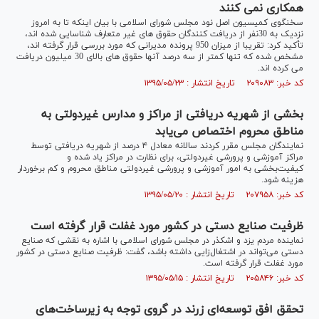
همکاری نمی کنند
سخنگوی کمیسیون اصل نود مجلس شورای اسلامی با بیان اینکه تا به امروز
نزدیک به 30نفر از دریافت کنندگان حقوق های غیر متعارف شناسایی شده اند،
تأکید کرد: تقریبا از میزان 950 پرونده مدیرانی که مورد بررسی قرار گرفته اند،
مشخص شده که تنها کمتر از سه درصد آنها حقوق های بالای 30 میلیون دریافت
می کرده اند.
کد خبر: ۲۰۹۰۸۳ تاریخ انتشار : ۱۳۹۵/۰۵/۲۳
بخشی از شهریه دریافتی از مراکز و مدارس غیردولتی به
مناطق محروم اختصاص می‌یابد
نمایندگان مجلس مقرر کردند سالانه معادل ۴ درصد از شهریه دریافتی توسط
مراکز آموزشی و پرورشی غیردولتی، برای نظارت در مراکز یاد شده و
کیفیت‌بخشی به امور آموزشی و پرورشی غیردولتی مناطق محروم و کم برخوردار
هزینه شود.
کد خبر: ۲۰۷۹۵۸ تاریخ انتشار : ۱۳۹۵/۰۵/۲۰
ظرفیت صنایع دستی در کشور مورد غفلت قرار گرفته است
نماینده مردم یزد و اشکذر در مجلس شورای اسلامی با اشاره به نقشی که صنایع
دستی می‌تواند در اشتغال‌زایی داشته باشد، گفت: ظرفیت صنایع دستی در کشور
مورد غفلت قرار گرفته است.
کد خبر: ۲۰۵۸۴۶ تاریخ انتشار : ۱۳۹۵/۰۵/۱۵
تحقق افق توسعه‌ای زرند در گروی توجه به زیرساخت‌های