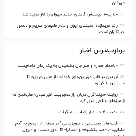
مهرگان
«یارپ»؛ انیمیشن فانتزی جدید مهوا وارد فاز تولید شد
رائد فریدزاده: سینمای ایران وام‌دار قلم‌های صریح و دلسوز
خبرنگاران است
پربازدیدترین اخبار
«بامداد خمار» و هنر جان بخشیدن به یک رمان عامه‌پسند
اربعین در قاب دوربین‌های خودنما/ از «طی طریق» تا
«ویترین بلاگری»
روایت سینماگران درباره راز محبوبیت اکبر عبدی/ هنرمندی که
از مرزهای جناحی عبور کرد
«مینا» ۲ جایزه از راه ابریشم گرفت
فیلم‌های سینمایی و تلویزیونی آخر هفته؛ از «پدرم یه آدم
فضاییه»، «صد یکشنبه» و «ساکرا» تا «دور دست» و «برون