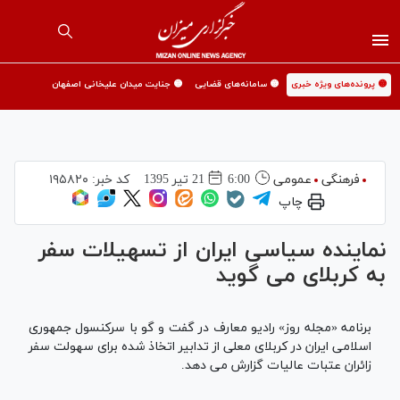
🟡 پرونده‌های ویژه خبری
🟡 سامانه‌های قضایی
🟡 جنایت میدان علیخانی اصفهان
فرهنگی
عمومی
6:00
21 تير 1395
کد خبر:
۱۹۵۸۲۰
چاپ
نماينده سياسی ايران از تسهيلات سفر
به كربلای می گويد
برنامه «مجله روز» رادیو معارف در گفت و گو با سركنسول جمهوری
اسلامی ایران در كربلای معلی از تدابیر اتخاذ شده برای سهولت سفر
زائران عتبات عالیات گزارش می دهد.